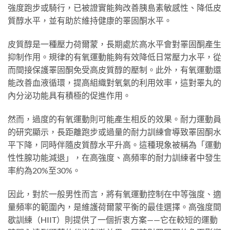
強度跑步或騎行，已被證實能夠改善胰島素敏感性、降低皮
質醇水平，並有助於維持健康的睪固酮水平。
皮質醇是一種壓力荷爾蒙，長期處於高水平會對睪固酮產生
抑制作用。規律的有氧運動能夠有效降低日常壓力水平，從
而間接保護睪固酮免受高皮質醇的壓制。此外，有氧運動還
能改善血液循環，提高組織對氧氣的利用效率，這對睪丸的
內分泌功能具有積極的促進作用。
然而，過度的有氧運動則可能產生相反的效果。耐力運動員
的研究顯示，長距離跑步或過量的耐力訓練會導致睪固酮水
平下降，同時伴隨皮質醇水平升高。這種現象被稱為「運動
性性腺功能減退」，在高強度、高頻率的耐力訓練者中發生
率約為20%至30%。
因此，對於一般男性而言，將有氧運動控制在中等強度、適
量頻率的範圍內，是維護荷爾蒙平衡的最佳選擇。高強度間
歇訓練（HIIT）則提供了一個折衷方案——它在較短的運動