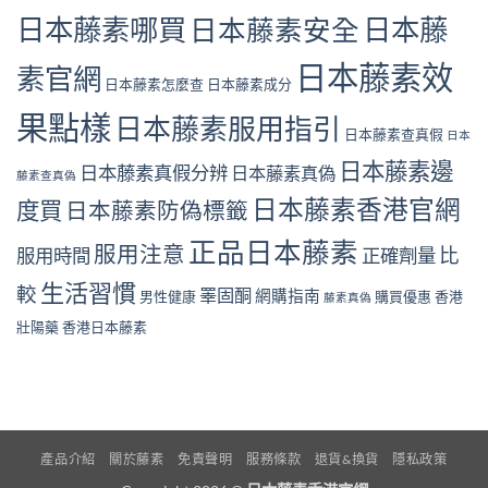
日本藤素哪買
日本藤
日本藤素安全
日本藤素效
素官網
日本藤素怎麼查
日本藤素成分
果點樣
日本藤素服用指引
日本藤素查真假
日本
日本藤素邊
日本藤素真假分辨
日本藤素真偽
藤素查真偽
日本藤素香港官網
度買
日本藤素防偽標籤
正品日本藤素
服用注意
比
服用時間
正確劑量
生活習慣
較
睪固酮
網購指南
男性健康
購買優惠
香港
藤素真偽
壯陽藥
香港日本藤素
產品介紹
關於藤素
免責聲明
服務條款
退貨&換貨
隱私政策