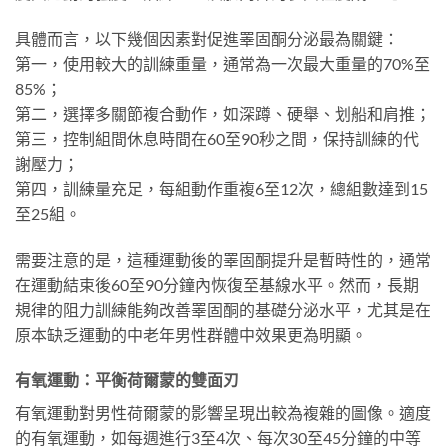
具體而言，以下幾個因素對促進睪固酮分泌最為關鍵：
第一，使用較大的訓練重量，通常為一次最大重量的70%至
85%；
第二，選擇多關節複合動作，如深蹲、硬舉、划船和肩推；
第三，控制組間休息時間在60至90秒之間，保持訓練的代
謝壓力；
第四，訓練量充足，每組動作重複6至12次，總組數達到15
至25組。
需要注意的是，這種運動後的睪固酮提升是暫時性的，通常
在運動結束後60至90分鐘內恢復至基線水平。然而，長期
規律的阻力訓練能夠改善睪固酮的基礎分泌水平，尤其是在
原本缺乏運動的中老年男性群體中效果更為明顯。
有氧運動：平衡荷爾蒙的雙面刃
有氧運動對男性荷爾蒙的影響呈現出較為複雜的圖像。適度
的有氧運動，如每週進行3至4次、每次30至45分鐘的中等