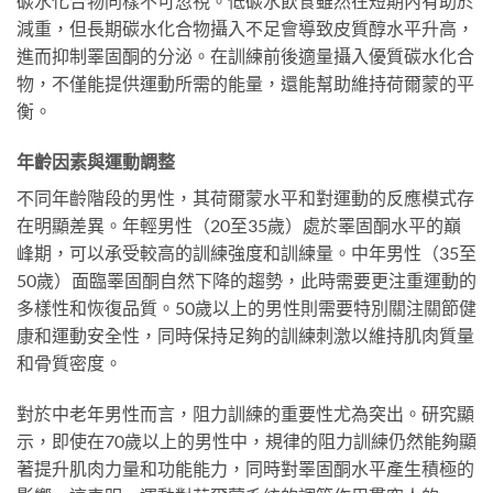
碳水化合物同樣不可忽視。低碳水飲食雖然在短期內有助於
減重，但長期碳水化合物攝入不足會導致皮質醇水平升高，
進而抑制睪固酮的分泌。在訓練前後適量攝入優質碳水化合
物，不僅能提供運動所需的能量，還能幫助維持荷爾蒙的平
衡。
年齡因素與運動調整
不同年齡階段的男性，其荷爾蒙水平和對運動的反應模式存
在明顯差異。年輕男性（20至35歲）處於睪固酮水平的巔
峰期，可以承受較高的訓練強度和訓練量。中年男性（35至
50歲）面臨睪固酮自然下降的趨勢，此時需要更注重運動的
多樣性和恢復品質。50歲以上的男性則需要特別關注關節健
康和運動安全性，同時保持足夠的訓練刺激以維持肌肉質量
和骨質密度。
對於中老年男性而言，阻力訓練的重要性尤為突出。研究顯
示，即使在70歲以上的男性中，規律的阻力訓練仍然能夠顯
著提升肌肉力量和功能能力，同時對睪固酮水平產生積極的