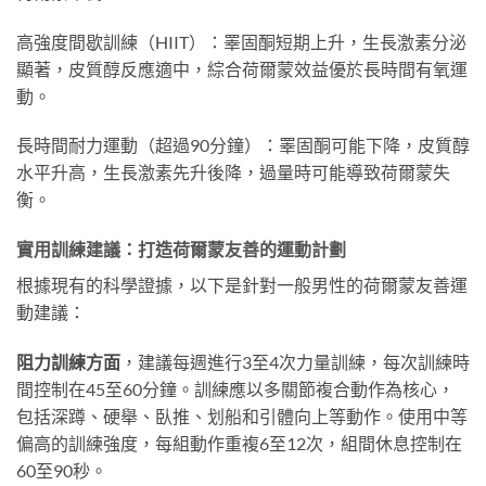
高強度間歇訓練（HIIT）：睪固酮短期上升，生長激素分泌
顯著，皮質醇反應適中，綜合荷爾蒙效益優於長時間有氧運
動。
長時間耐力運動（超過90分鐘）：睪固酮可能下降，皮質醇
水平升高，生長激素先升後降，過量時可能導致荷爾蒙失
衡。
實用訓練建議：打造荷爾蒙友善的運動計劃
根據現有的科學證據，以下是針對一般男性的荷爾蒙友善運
動建議：
阻力訓練方面
，建議每週進行3至4次力量訓練，每次訓練時
間控制在45至60分鐘。訓練應以多關節複合動作為核心，
包括深蹲、硬舉、臥推、划船和引體向上等動作。使用中等
偏高的訓練強度，每組動作重複6至12次，組間休息控制在
60至90秒。