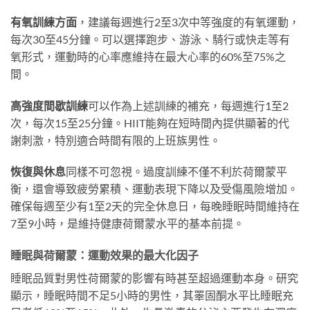
有氧訓練方面
，建議每週進行2至3次中等強度的有氧運動，
每次30至45分鐘。可以選擇跑步、游泳、騎行或快走等有
氧形式，運動時的心率應維持在最大心率的60%至75%之
間。
高強度間歇訓練
可以作為上述訓練的補充，每週進行1至2
次，每次15至25分鐘。HIIT能夠在短時間內提供顯著的代
謝刺激，特別適合時間有限的上班族男性。
恢復與休息
同樣不可忽視。過度訓練不僅不利於荷爾蒙平
衡，還會導致疲勞累積、運動表現下降以及受傷風險增加。
確保每週至少有1至2天的完全休息日，每晚睡眠時間維持在
7至9小時，是維持健康荷爾蒙水平的基本前提。
睡眠與荷爾蒙：運動效果的最大化因子
睡眠品質對男性荷爾蒙的影響有時甚至超過運動本身。研究
顯示，睡眠時間不足5小時的男性，其睪固酮水平比睡眠充