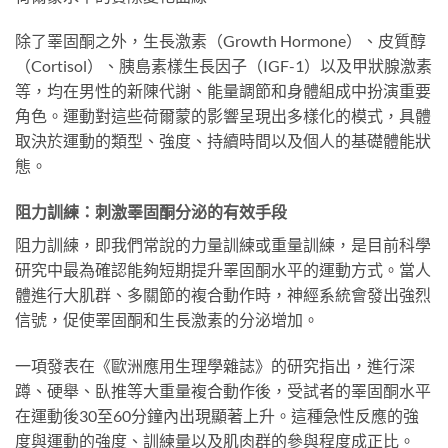
除了睪固酮之外，生長激素（Growth Hormone）、皮質醇
（Cortisol）、胰島素樣生長因子（IGF-1）以及甲狀腺激素
等，均在男性的新陳代謝、能量調節和身體組成中扮演重要
角色。運動對這些荷爾蒙的影響呈現出多樣化的模式，具體
取決於運動的類型、強度、持續時間以及個人的基礎體能狀
態。
阻力訓練：刺激睪固酮分泌的有效手段
阻力訓練，即我們常說的力量訓練或重量訓練，是目前科學
研究中最為確認能夠短期提升睪固酮水平的運動方式。當人
體進行大肌群、多關節的複合動作時，神經系統會發出強烈
信號，促使睪固酮和生長激素的分泌增加。
一項發表在《歐洲應用生理學雜誌》的研究指出，進行深
蹲、硬舉、臥推等大重量複合動作後，受試者的睪固酮水平
在運動後30至60分鐘內出現顯著上升。這種急性反應的強
度與運動的強度、訓練量以及肌肉群的參與程度成正比。