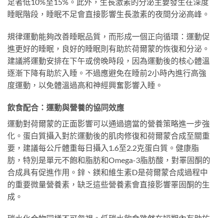
足者低10%至15%。此外，生長激素的分泌主要發生在深度
睡眠階段，睡眠不足會直接影響生長激素的夜間分泌高峰。
規律運動能夠改善睡眠品質，而形成一個正向循環：運動促
進更好的睡眠，良好的睡眠則有助於荷爾蒙的恢復和分泌。
建議將運動安排在下午或傍晚時段，因為運動後的核心體溫
逐漸下降有助於入睡。不過應避免在睡前2小時內進行高強
度運動，以免體溫過高和神經興奮影響入睡。
飲食配合：運動與營養的協同效應
運動對荷爾蒙的正面影響可以通過適當的營養策略進一步強
化。蛋白質攝入對於運動後的肌肉修復和荷爾蒙合成至關重
要，建議每公斤體重每日攝入1.6至2.2克蛋白質。健康脂
肪，特別是單元不飽和脂肪和Omega-3脂肪酸，對睪固酮的
合成具有促進作用。鋅、鎂和維生素D是荷爾蒙合成過程中
的重要微量營養素，缺乏這些營養素會直接影響睪固酮的生
成。