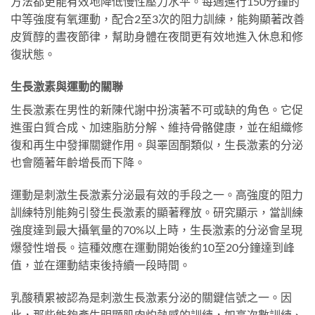
方法都更能有效地降低慢性壓力水平。每週進行150分鐘的
中等強度有氧運動，配合2至3次的阻力訓練，能夠顯著改善
皮質醇的晝夜節律，幫助身體在夜間更有效地進入休息和修
復狀態。
生長激素與運動的關聯
生長激素在男性的新陳代謝中扮演著不可或缺的角色。它促
進蛋白質合成、加速脂肪分解、維持骨骼健康，並在組織修
復和再生中發揮關鍵作用。與睪固酮類似，生長激素的分泌
也會隨著年齡增長而下降。
運動是刺激生長激素分泌最有效的手段之一。高強度的阻力
訓練特別能夠引發生長激素的顯著釋放。研究顯示，當訓練
強度達到最大攝氧量的70%以上時，生長激素的分泌會呈現
爆發性增長。這種效應在運動開始後約10至20分鐘達到峰
值，並在運動結束後持續一段時間。
乳酸積累被認為是刺激生長激素分泌的關鍵信號之一。因
此，那些能夠產生明顯肌肉灼熱感的訓練，如高次數訓練、