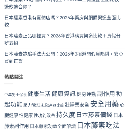
邊款適合你？
日本藤素香港有實體店嗎？2026年藥房與網購渠道全面比
較
日本藤素正品哪裡買？2026年香港購買渠道比較＋真假分
辨五招
日本藤素詐騙手法大公開：2026年3招避開假貨陷阱，安心
買到正貨
熱點關注
健康資訊
副作用
勃
健康生活
健身運動
中年男士保養
安全用藥
起功能
壯陽藥安全
心
壓力管理
壯陽產品比較
持久度
日本藤素價錢
日本
臟健康
性健康
性功能改善
日本藤素吃法
藤素副作用
日本藤素功效全面解讀