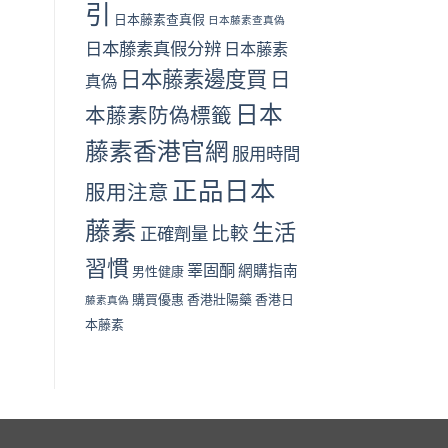
引
日本藤素查真假
日本藤素查真偽
日本藤素真假分辨
日本藤素
日本藤素邊度買
日
真偽
日本
本藤素防偽標籤
藤素香港官網
服用時間
正品日本
服用注意
藤素
生活
比較
正確劑量
習慣
睪固酮
網購指南
男性健康
購買優惠
香港壯陽藥
香港日
藤素真偽
本藤素