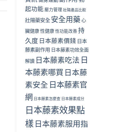
起功能
壓力管理
壯陽產品比較
安全用藥
壯陽藥安全
心
持
臟健康
性健康
性功能改善
久度
日本藤素價錢
日本
藤素副作用
日本藤素功效全面
日
日本藤素吃法
解讀
本藤素哪買
日本藤
日本藤素官
素安全
網
日本藤素怎麼查
日本藤素成分
日本藤素效果點
樣
日本藤素服用指