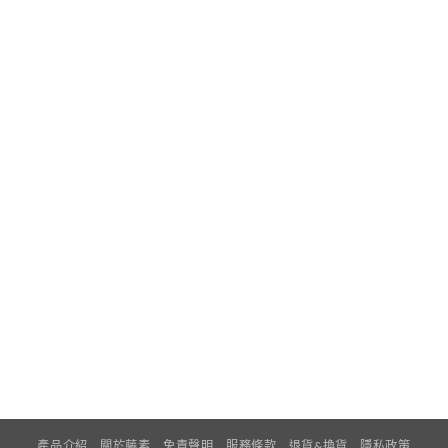
產品介紹
關於藤素
免責聲明
服務條款
退貨&換貨
隱私政策