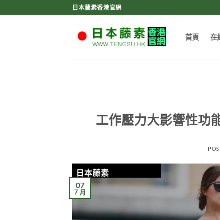
Skip
日本藤素香港官網
to
content
首頁
在
工作壓力大影響性功
POS
07
7 月