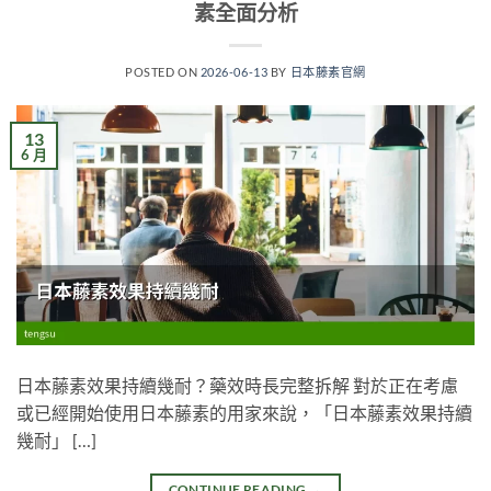
素全面分析
POSTED ON
2026-06-13
BY
日本藤素官網
13
6 月
日本藤素效果持續幾耐？藥效時長完整拆解 對於正在考慮
或已經開始使用日本藤素的用家來說，「日本藤素效果持續
幾耐」 […]
CONTINUE READING
→