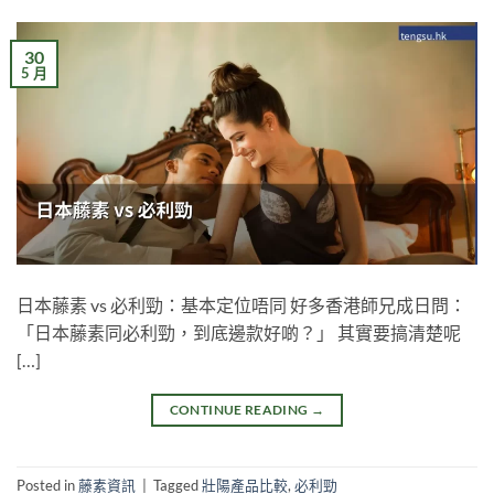
30
5 月
日本藤素 vs 必利勁：基本定位唔同 好多香港師兄成日問：
「日本藤素同必利勁，到底邊款好啲？」 其實要搞清楚呢
[…]
CONTINUE READING
→
Posted in
藤素資訊
|
Tagged
壯陽產品比較
,
必利勁