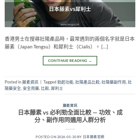
香港男士在搜尋壯陽產品時，最常遇到的兩個名字就是日本
藤素（Japan Tengsu）和犀利士（Cialis）。 […]
CONTINUE READING
→
Posted in
藤素資訊
|
Tagged
勃起功能
,
壯陽產品比較
,
壯陽藥副作用
,
壯
陽藥安全
,
安全用藥
,
比較
,
犀利士
藤素資訊
日本藤素 vs 必利勁全面比較 — 功效、成
分、副作用同適用人群分析
POSTED ON
2026-05-30
BY
日本藤素官網