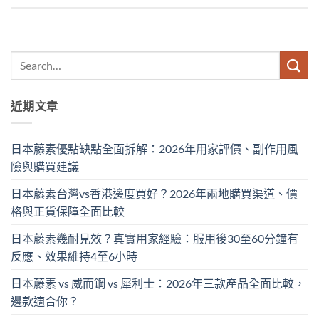
近期文章
日本藤素優點缺點全面拆解：2026年用家評價、副作用風
險與購買建議
日本藤素台灣vs香港邊度買好？2026年兩地購買渠道、價
格與正貨保障全面比較
日本藤素幾耐見效？真實用家經驗：服用後30至60分鐘有
反應、效果維持4至6小時
日本藤素 vs 威而鋼 vs 犀利士：2026年三款產品全面比較，
邊款適合你？