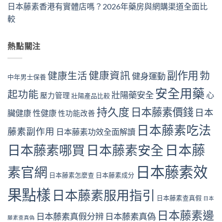
日本藤素香港有實體店嗎？2026年藥房與網購渠道全面比
較
熱點關注
副作用
健康資訊
勃
健康生活
健身運動
中年男士保養
安全用藥
起功能
壯陽藥安全
心
壓力管理
壯陽產品比較
持久度
日本藤素價錢
日本
臟健康
性健康
性功能改善
日本藤素吃法
藤素副作用
日本藤素功效全面解讀
日本藤
日本藤素哪買
日本藤素安全
日本藤素效
素官網
日本藤素怎麼查
日本藤素成分
果點樣
日本藤素服用指引
日本藤素查真假
日本
日本藤素邊
日本藤素真假分辨
日本藤素真偽
藤素查真偽