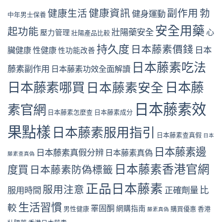
健康資訊
副作用
勃
健康生活
健身運動
中年男士保養
安全用藥
起功能
壯陽藥安全
心
壓力管理
壯陽產品比較
持久度
日本藤素價錢
日本
臟健康
性健康
性功能改善
日本藤素吃法
藤素副作用
日本藤素功效全面解讀
日本藤素哪買
日本藤
日本藤素安全
日本藤素效
素官網
日本藤素怎麼查
日本藤素成分
果點樣
日本藤素服用指引
日本藤素查真假
日本
日本藤素邊
日本藤素真假分辨
日本藤素真偽
藤素查真偽
日本藤素香港官網
度買
日本藤素防偽標籤
正品日本藤素
服用注意
比
服用時間
正確劑量
生活習慣
較
睪固酮
網購指南
男性健康
購買優惠
香港
藤素真偽