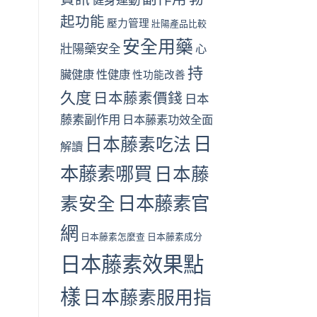
起功能
壓力管理
壯陽產品比較
安全用藥
壯陽藥安全
心
持
臟健康
性健康
性功能改善
久度
日本藤素價錢
日本
藤素副作用
日本藤素功效全面
日
日本藤素吃法
解讀
本藤素哪買
日本藤
日本藤素官
素安全
網
日本藤素怎麼查
日本藤素成分
日本藤素效果點
樣
日本藤素服用指