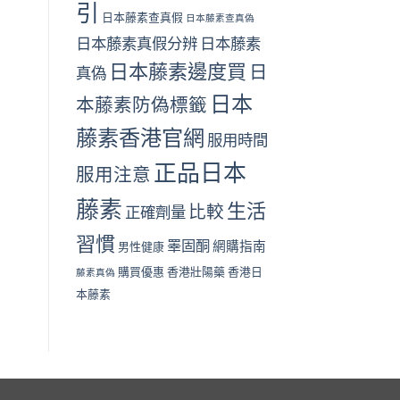
引
日本藤素查真假
日本藤素查真偽
日本藤素真假分辨
日本藤素
日本藤素邊度買
日
真偽
日本
本藤素防偽標籤
藤素香港官網
服用時間
正品日本
服用注意
藤素
生活
比較
正確劑量
習慣
睪固酮
網購指南
男性健康
購買優惠
香港壯陽藥
香港日
藤素真偽
本藤素