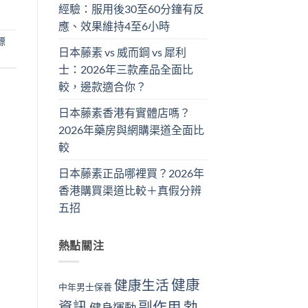
經驗：服用後30至60分鐘有反
應、效果維持4至6小時
標
日本藤素 vs 威而鋼 vs 犀利
士：2026年三款產品全面比
較，邊款適合你？
日本藤素香港有實體店嗎？
2026年藥房與網購渠道全面比
較
日本藤素正品哪裡買？2026年
香港購買渠道比較＋真假分辨
五招
熱點關注
健康
健康生活
中年男士保養
資訊
副作用
勃
健身運動