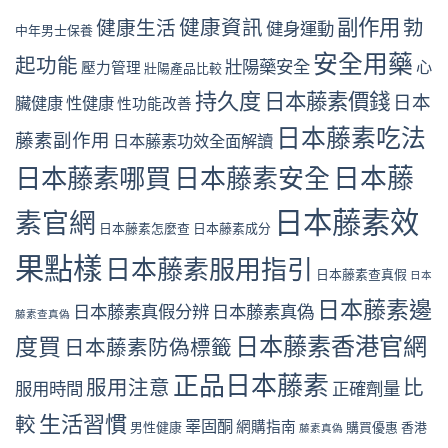
副作用
健康資訊
勃
健康生活
健身運動
中年男士保養
安全用藥
起功能
壯陽藥安全
心
壓力管理
壯陽產品比較
持久度
日本藤素價錢
日本
臟健康
性健康
性功能改善
日本藤素吃法
藤素副作用
日本藤素功效全面解讀
日本藤
日本藤素哪買
日本藤素安全
日本藤素效
素官網
日本藤素怎麼查
日本藤素成分
果點樣
日本藤素服用指引
日本藤素查真假
日本
日本藤素邊
日本藤素真假分辨
日本藤素真偽
藤素查真偽
日本藤素香港官網
度買
日本藤素防偽標籤
正品日本藤素
服用注意
比
服用時間
正確劑量
生活習慣
較
睪固酮
網購指南
男性健康
購買優惠
香港
藤素真偽