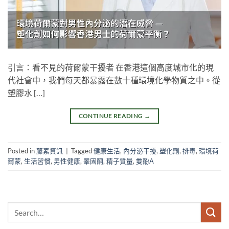
引言：看不見的荷爾蒙干擾者 在香港這個高度城市化的現
代社會中，我們每天都暴露在數十種環境化學物質之中。從
塑膠水 […]
CONTINUE READING
→
Posted in
藤素資訊
|
Tagged
健康生活
,
內分泌干擾
,
塑化劑
,
排毒
,
環境荷
爾蒙
,
生活習慣
,
男性健康
,
睪固酮
,
精子質量
,
雙酚A