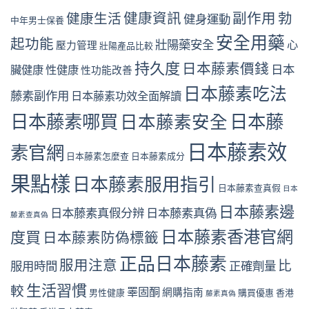
健康資訊
副作用
勃
健康生活
健身運動
中年男士保養
安全用藥
起功能
壯陽藥安全
心
壓力管理
壯陽產品比較
持久度
日本藤素價錢
日本
臟健康
性健康
性功能改善
日本藤素吃法
藤素副作用
日本藤素功效全面解讀
日本藤素哪買
日本藤
日本藤素安全
日本藤素效
素官網
日本藤素怎麼查
日本藤素成分
果點樣
日本藤素服用指引
日本藤素查真假
日本
日本藤素邊
日本藤素真假分辨
日本藤素真偽
藤素查真偽
日本藤素香港官網
度買
日本藤素防偽標籤
正品日本藤素
服用注意
比
服用時間
正確劑量
生活習慣
較
睪固酮
網購指南
男性健康
購買優惠
香港
藤素真偽