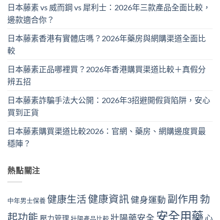
日本藤素 vs 威而鋼 vs 犀利士：2026年三款產品全面比較，
邊款適合你？
日本藤素香港有實體店嗎？2026年藥房與網購渠道全面比
較
日本藤素正品哪裡買？2026年香港購買渠道比較＋真假分
辨五招
日本藤素詐騙手法大公開：2026年3招避開假貨陷阱，安心
買到正貨
日本藤素購買渠道比較2026：官網、藥房、網購邊度買最
穩陣？
熱點關注
健康資訊
副作用
勃
健康生活
健身運動
中年男士保養
安全用藥
起功能
壯陽藥安全
心
壓力管理
壯陽產品比較