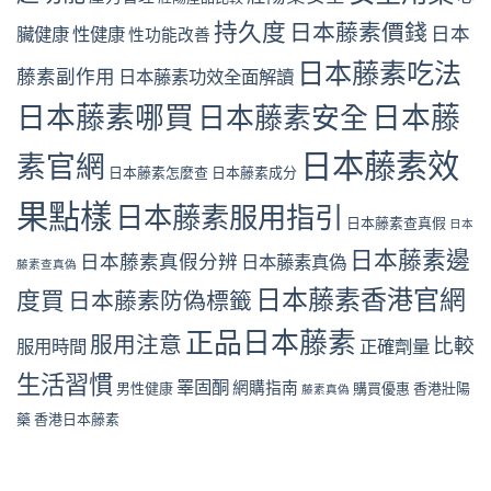
持久度
日本藤素價錢
日本
臟健康
性健康
性功能改善
日本藤素吃法
藤素副作用
日本藤素功效全面解讀
日本藤素哪買
日本藤素安全
日本藤
日本藤素效
素官網
日本藤素怎麼查
日本藤素成分
果點樣
日本藤素服用指引
日本藤素查真假
日本
日本藤素邊
日本藤素真假分辨
日本藤素真偽
藤素查真偽
日本藤素香港官網
度買
日本藤素防偽標籤
正品日本藤素
服用注意
比較
服用時間
正確劑量
生活習慣
睪固酮
網購指南
男性健康
購買優惠
香港壯陽
藤素真偽
藥
香港日本藤素