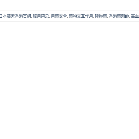
日本藤素香港官網
,
服用禁忌
,
用藥安全
,
藥物交互作用
,
降壓藥
,
香港藥劑師
,
高血