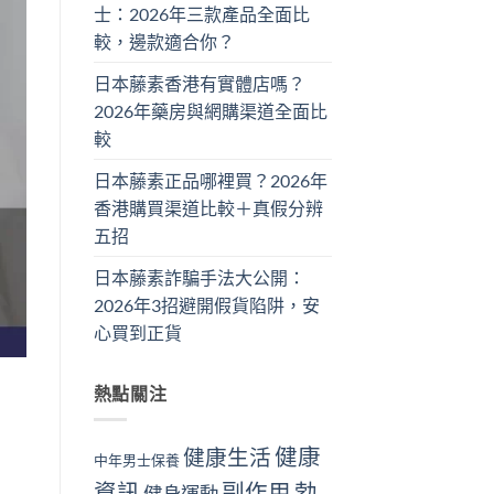
士：2026年三款產品全面比
較，邊款適合你？
日本藤素香港有實體店嗎？
2026年藥房與網購渠道全面比
較
日本藤素正品哪裡買？2026年
香港購買渠道比較＋真假分辨
五招
日本藤素詐騙手法大公開：
2026年3招避開假貨陷阱，安
心買到正貨
熱點關注
健康
健康生活
中年男士保養
資訊
副作用
勃
健身運動