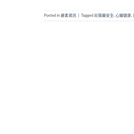
Posted in
藤素資訊
|
Tagged
壯陽藥安全
,
心臟健康
,