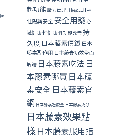
起功能
壓力管理
壯陽產品比較
壓
安全用藥
壯陽藥安全
心
持
臟健康
性健康
性功能改善
久度
日本藤素價錢
日本
藤素副作用
日本藤素功效全面
日
日本藤素吃法
解讀
本藤素哪買
日本藤
日本藤素官
素安全
網
日本藤素怎麼查
日本藤素成分
日本藤素效果點
樣
日本藤素服用指