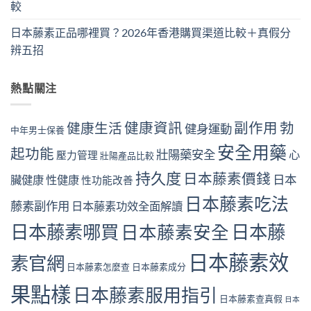
較
日本藤素正品哪裡買？2026年香港購買渠道比較＋真假分
辨五招
熱點關注
健康資訊
副作用
勃
健康生活
健身運動
中年男士保養
安全用藥
起功能
壯陽藥安全
心
壓力管理
壯陽產品比較
持久度
日本藤素價錢
日本
臟健康
性健康
性功能改善
日本藤素吃法
藤素副作用
日本藤素功效全面解讀
日本藤素哪買
日本藤
日本藤素安全
日本藤素效
素官網
日本藤素怎麼查
日本藤素成分
果點樣
日本藤素服用指引
日本藤素查真假
日本