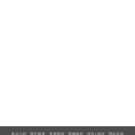
產品介紹
關於藤素
免責聲明
服務條款
退貨&換貨
隱私政策