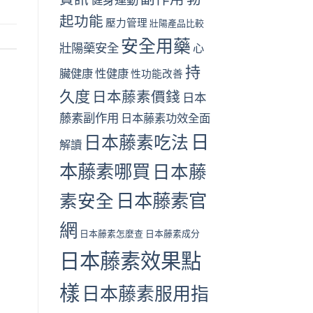
起功能
壓力管理
壯陽產品比較
安全用藥
壯陽藥安全
心
持
臟健康
性健康
性功能改善
久度
日本藤素價錢
日本
藤素副作用
日本藤素功效全面
日
日本藤素吃法
解讀
本藤素哪買
日本藤
日本藤素官
素安全
網
日本藤素怎麼查
日本藤素成分
日本藤素效果點
樣
日本藤素服用指