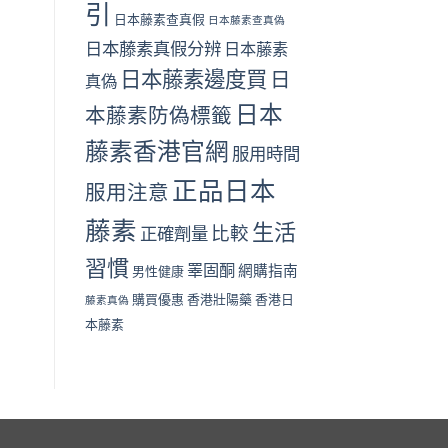
引
日本藤素查真假
日本藤素查真偽
日本藤素真假分辨
日本藤素
日本藤素邊度買
日
真偽
日本
本藤素防偽標籤
藤素香港官網
服用時間
正品日本
服用注意
藤素
生活
比較
正確劑量
習慣
睪固酮
網購指南
男性健康
購買優惠
香港壯陽藥
香港日
藤素真偽
本藤素