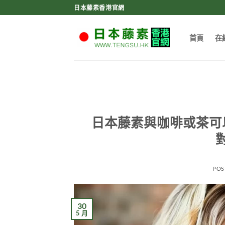
Skip
日本藤素香港官網
to
content
首頁
在
日本藤素與咖啡或茶可
POS
30
5 月