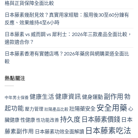
格與正貨保障全面比較
日本藤素幾耐見效？真實用家經驗：服用後30至60分鐘有
反應、效果維持4至6小時
日本藤素 vs 威而鋼 vs 犀利士：2026年三款產品全面比較，
邊款適合你？
日本藤素香港有實體店嗎？2026年藥房與網購渠道全面比
較
熱點關注
副作用
健康資訊
勃
健康生活
健身運動
中年男士保養
安全用藥
起功能
壯陽藥安全
心
壓力管理
壯陽產品比較
持久度
日本藤素價錢
日本
臟健康
性健康
性功能改善
日本藤素吃法
藤素副作用
日本藤素功效全面解讀