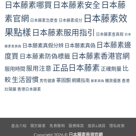
日本藤
日本藤素哪買
日本藤素安全
日本藤素效
素官網
日本藤素怎麼查
日本藤素成分
果點樣
日本藤素服用指引
日本藤素查真假
日本
日本藤素邊
日本藤素真假分辨
日本藤素真偽
藤素查真偽
日本藤素香港官網
度買
日本藤素防偽標籤
正品日本藤素
服用注意
比
服用時間
正確劑量
生活習慣
較
睪固酮
網購指南
男性健康
購買優惠
香港
藤素真偽
壯陽藥
香港日本藤素
產品介紹
關於藤素
免責聲明
服務條款
退貨&換貨
隱私政策
Copyright 2026 ©
日本藤素香港官網