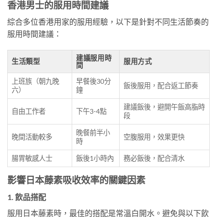
香港男士的服用時間建議
綜合多位香港用家的服用經驗，以下是針對不同生活節奏的
服用時間建議：
建議服用時
生活類型
服用方式
間
上班族（朝九晚
早餐後30分
飯後服用，配合返工節奏
六）
鐘
建議飯後，避開午飯高脂時
自由工作者
下午3-4點
段
晚餐前半小
晚間活動較多
空腹服用，效果更快
時
腸胃敏感人士
飯後1小時內
務必飯後，配合清水
影響日本藤素吸收效率的關鍵因素
1. 飲品搭配
服用日本藤素時，最佳的搭配是常溫白開水。避免與以下飲