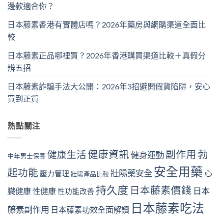
邊款適合你？
日本藤素香港有實體店嗎？2026年藥房與網購渠道全面比
較
日本藤素正品哪裡買？2026年香港購買渠道比較＋真假分
辨五招
日本藤素詐騙手法大公開：2026年3招避開假貨陷阱，安心
買到正貨
熱點關注
健康資訊
副作用
勃
健康生活
健身運動
中年男士保養
安全用藥
起功能
壯陽藥安全
心
壓力管理
壯陽產品比較
持久度
日本藤素價錢
日本
臟健康
性健康
性功能改善
日本藤素吃法
藤素副作用
日本藤素功效全面解讀