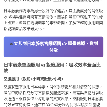
日本藤素作為專為男士設計的保健品，其主要成分的消化吸
收過程與進食時間有直接關係。無論你是在中環返工的忙碌
上班族，還是在觀塘創業的年輕老闆，了解正確的服用時間
都能讓產品效果最大化。
立即到日本藤素官網選購 👉 順豐速遞・貨到
🔥
付款
日本藤素空腹服用 vs 飯後服用：吸收效率全面比
較
空腹服用（飯前1小時或飯後2小時）
空腹狀態下服用日本藤素，消化系統處於相對清空的狀態，
產品中的活性成分可直接接觸腸道黏膜，無需與食物競爭吸
收通道。根據多位香港用家的真實反饋，空腹服用日本藤素
的效果來得更快，通常在30至60分鐘內便可以感受到體能