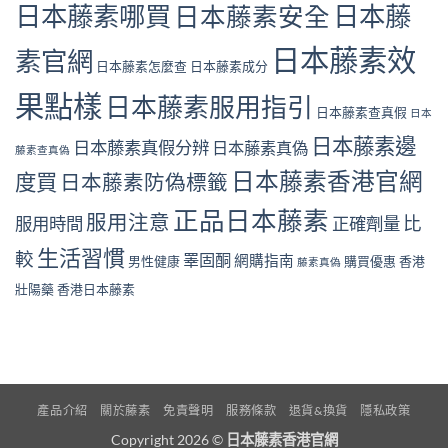
日本藤素哪買
日本藤
日本藤素安全
日本藤素效
素官網
日本藤素怎麼查
日本藤素成分
果點樣
日本藤素服用指引
日本藤素查真假
日本
日本藤素邊
日本藤素真假分辨
日本藤素真偽
藤素查真偽
日本藤素香港官網
度買
日本藤素防偽標籤
正品日本藤素
服用注意
比
服用時間
正確劑量
生活習慣
較
睪固酮
網購指南
男性健康
購買優惠
香港
藤素真偽
壯陽藥
香港日本藤素
產品介紹
關於藤素
免責聲明
服務條款
退貨&換貨
隱私政策
Copyright 2026 ©
日本藤素香港官網