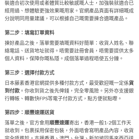
裝適合初次使用或者體質比較敏感嘅人士，加強裝就適合已
經用過、想體驗更強效果嘅用家。官網產品頁面有詳細嘅成
分說明同用量建議，可以根據自己嘅需要揀合適嘅產品。
第二步：填寫訂單資料
揀好產品之後，落單需要填嘅資料好簡單：收貨人姓名、聯
絡電話、送貨地址就得。唔需要註冊會員，唔需要提供太多
個人資料，保障你嘅私隱。成個落單過程唔使五分鐘。
第三步：選擇付款方式
日本藤素香港官網提供多種付款方式，最受歡迎嘅一定係
貨
到付款
。你收到貨之後先俾錢，完全零風險。另外亦支援銀
行轉帳、轉數快FPS等電子付款方式，點方便就點嚟。
第四步：順豐速運送貨
落單之後，官方會用
順豐速運
寄出，香港一般1-2個工作天
就收到。包裹採用保密包裝，外面唔會寫明產品內容，收貨
完全唔尷尬。支援香港、澳門、台灣、新加坡同馬來西亞送