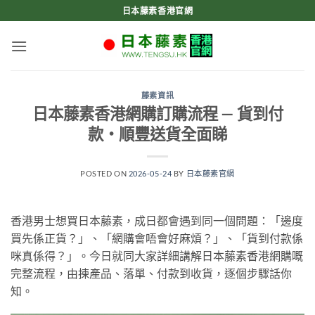
Skip
日本藤素香港官網
to
content
藤素資訊
日本藤素香港網購訂購流程 — 貨到付
款・順豐送貨全面睇
POSTED ON
2026-05-24
BY
日本藤素官網
香港男士想買日本藤素，成日都會遇到同一個問題：「邊度
買先係正貨？」、「網購會唔會好麻煩？」、「貨到付款係
咪真係得？」。今日就同大家詳細講解日本藤素香港網購嘅
完整流程，由揀產品、落單、付款到收貨，逐個步驟話你
知。