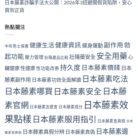
日本藤素詐騙手法大公開：2026年3招避開假貨陷阱，安心
買到正貨
熱點關注
健康資訊
副作用
勃
健康生活
健身運動
中年男士保養
安全用藥
起功能
壯陽藥安全
心
壓力管理
壯陽產品比較
持久度
日本藤素價錢
日本
臟健康
性健康
性功能改善
日本藤素吃法
藤素副作用
日本藤素功效全面解讀
日本藤素哪買
日本藤
日本藤素安全
日本藤素效
素官網
日本藤素怎麼查
日本藤素成分
果點樣
日本藤素服用指引
日本藤素查真假
日本
日本藤素邊
日本藤素真假分辨
日本藤素真偽
藤素查真偽