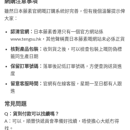
網購注意事項
雖然日本藤素官網嘅訂購系統好完善，但有幾個溫馨提示俾
大家：
認清官網：
日本藤素香港只有一個官方網站係
www.tengsu.hk，其他聲稱賣日本藤素嘅網站未必係正貨
核對產品包裝：
收到貨之後，可以檢查包裝上嘅防偽標
籤同生產日期
保留訂單號碼：
落單後記低訂單號碼，方便查詢送貨進
度
留意客服時間：
官網有在線客服，星期一至日都有人跟
進
常見問題
Q：貨到付款可以找續嗎？
A：可以，順豐快遞員會準備好找續，唔使擔心大紙冇得
找。