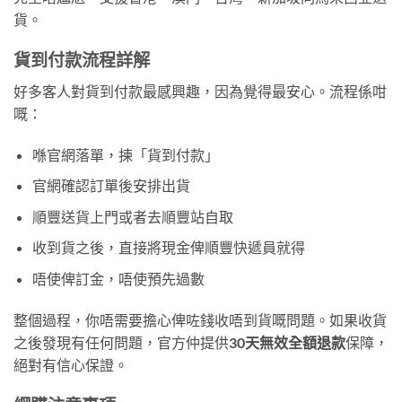
貨。
貨到付款流程詳解
好多客人對貨到付款最感興趣，因為覺得最安心。流程係咁
嘅：
喺官網落單，揀「貨到付款」
官網確認訂單後安排出貨
順豐送貨上門或者去順豐站自取
收到貨之後，直接將現金俾順豐快遞員就得
唔使俾訂金，唔使預先過數
整個過程，你唔需要擔心俾咗錢收唔到貨嘅問題。如果收貨
之後發現有任何問題，官方仲提供
30天無效全額退款
保障，
絕對有信心保證。