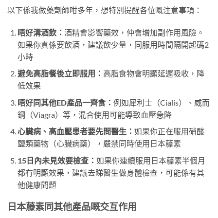
以下係我做藥劑師咁多年，想特別提醒各位嘅注意事項：
唔好溝酒飲：
酒精會影響藥效，仲會增加副作用風險。
如果你真係要飲酒，建議飲少量，同服用時間隔開起碼2
小時
避免高脂餐後立即服用：
高脂食物會明顯延遲吸收，降
低效果
唔好同其他ED產品一齊食：
例如犀利士（Cialis）、威而
鋼（Viagra）等，混合使用可能導致血壓急降
心臟病、高血壓患者要先問醫生：
如果你正在服用硝酸
鹽類藥物（心臟病藥），嚴禁同時使用日本藤素
15日內未見效要檢查：
如果你連續服用日本藤素半個月
都冇明顯效果，建議去睇醫生做身體檢查，可能係有其
他健康問題
日本藤素同其他產品嘅交互作用