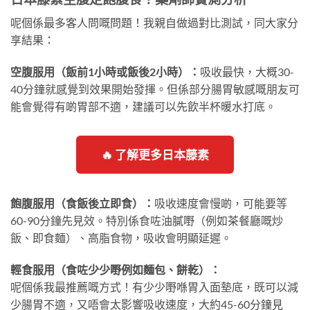
呢個係最多客人問嘅問題！我親自做過對比測試，同大家分
享結果：
空腹服用（飯前1小時或飯後2小時）：
吸收最快，大概30-
40分鐘就感覺到效果開始發揮。但係部分腸胃敏感嘅朋友可
能會覺得有啲胃部不適，建議可以先飲半杯暖水打底。
🔥 了解更多日本藤素
飽腹服用（食飯後立即食）：
吸收速度會慢啲，可能要等
60-90分鐘先見效。特別係食咗油膩嘢（例如茶餐廳嘅炒
飯、即食麵）、高脂食物，吸收會明顯延遲。
輕食服用（食咗少少嘢例如麵包、餅乾）：
呢個係我最推薦嘅方式！有少少嘢喺胃入面墊底，既可以減
少腸胃不適，又唔會太影響吸收速度，大約45-60分鐘見