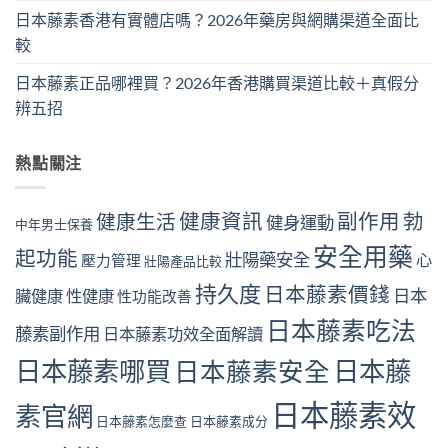
日本藤素香港有實體店嗎？2026年藥房與網購渠道全面比
較
日本藤素正品哪裡買？2026年香港購買渠道比較＋真假分
辨五招
熱點關注
健康資訊
副作用
勃
健康生活
健身運動
中年男士保養
安全用藥
起功能
壯陽藥安全
心
壓力管理
壯陽產品比較
持久度
日本藤素價錢
日本
臟健康
性健康
性功能改善
日本藤素吃法
藤素副作用
日本藤素功效全面解讀
日本藤素哪買
日本藤
日本藤素安全
日本藤素效
素官網
日本藤素怎麼查
日本藤素成分