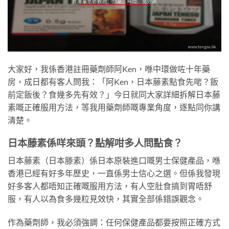
大家好，我係香港註冊藥劑師阿Ken，喺中環做咗十年藥
房，成日都有客人問我：「阿Ken，日本藤素點食先啱？飯
前定飯後？食幾多先有效？」今日就同大家詳細拆解日本藤
素嘅正確服用方法，等我用藥劑師嘅專業角度，逐點同你講
清楚。
日本藤素係咩來頭？點解咁多人問點食？
日本藤素（日本滕素）係日本原裝進口嘅男士保健產品，喺
香港已經有好多年歷史，一直係男士信心之選。但係我發現
好多客人都唔知正確嘅服用方法，有人空肚食搞到胃唔舒
服，有人以為食多幾粒見效快，其實全部係錯誤觀念。
作為藥劑師，我必須強調：任何保健產品都要按照正確方式