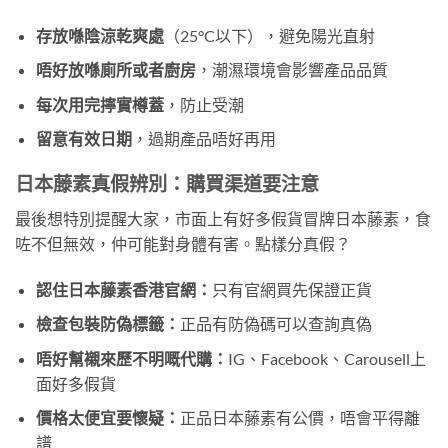
存放喺陰涼乾爽處
（25°C以下），避免陽光直射
唔好放喺廁所或者廚房
，潮濕環境會影響產品品質
每次用完擰實樽蓋
，防止受潮
留意有效日期
，過期產品唔好再用
日本藤素真假辨別：購買渠道要注意
最後想特別提醒大家，市面上有好多假貨冒牌日本藤素，食
咗不但無效，仲可能對身體有害。點樣分真假？
認住日本藤素香港官網：
只有官網買先保證正貨
檢查包裝防偽標籤：
正品有防偽碼可以查詢真偽
唔好幫襯來歷不明嘅代購：
IG、Facebook、Carousell上
面好多假貨
價格太便宜要懷疑：
正品日本藤素有公價，唔會平得離
譜