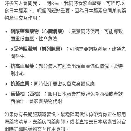
好多客人會問我：「阿Ken，我同時食緊血壓藥，可唔可以
食日本藤素？」呢個問題好重要，因為日本藤素會同某啲藥
物產生交互作用：
硝酸鹽類藥物（心臟病藥）：
嚴禁同時使用，可能導致
嚴重低血壓，性命危險
α受體阻滯劑（前列腺藥）：
可能需要調整劑量，建議先
問醫生
抗高血壓藥：
部分病人可能會出現血壓偏低情況，要特
別小心
抗凝血藥：
同時使用要密切留意身體反應
葡萄柚（西柚）：
服用日本藤素前後避免食西柚或者飲
西柚汁，會影響藥物代謝
如果你有長期服藥嘅習慣，最穩陣嘅做法係帶齊你正在服用
嘅藥物清單，去藥房問藥劑師，或者直接去日本藤素香港官
網睇詳細嘅藥物交互作用資訊。