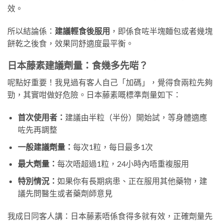
效。
所以結論係：
建議輕食後服用
，即係食咗半塊麵包或者幾塊
餅乾之後食，效果同舒適度最平衡。
日本藤素建議劑量：食幾多先啱？
呢點好重要！我見過有客人自己「加碼」，覺得食兩粒先夠
勁，其實咁做好危險。日本藤素嘅標準劑量如下：
首次使用者：
建議由半粒（半份）開始試，等身體適應
咗先再調整
一般建議劑量：
每次1粒，每日最多1次
最大劑量：
每次唔超過1粒，24小時內唔重複服用
特別情況：
如果你有長期病患、正在服用其他藥物，建
議先問醫生或者藥劑師意見
我成日同客人講：日本藤素唔係食得多就有效，正確劑量先