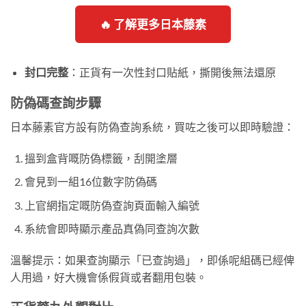
🔥 了解更多日本藤素
封口完整
：正貨有一次性封口貼紙，撕開後無法還原
防偽碼查詢步驟
日本藤素官方設有防偽查詢系統，買咗之後可以即時驗證：
搵到盒背嘅防偽標籤，刮開塗層
會見到一組16位數字防偽碼
上官網指定嘅防偽查詢頁面輸入編號
系統會即時顯示產品真偽同查詢次數
溫馨提示：如果查詢顯示「已查詢過」，即係呢組碼已經俾
人用過，好大機會係假貨或者翻用包裝。