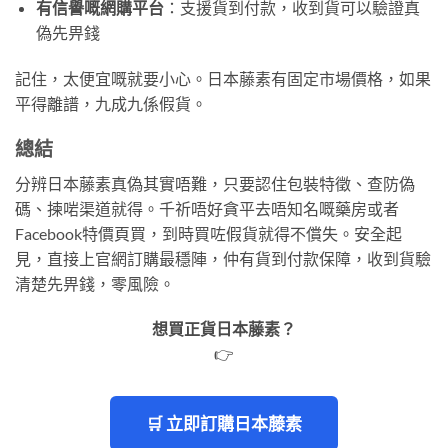
有信譽嘅網購平台
：支援貨到付款，收到貨可以驗證真
偽先畀錢
記住，太便宜嘅就要小心。日本藤素有固定市場價格，如果
平得離譜，九成九係假貨。
總結
分辨日本藤素真偽其實唔難，只要認住包裝特徵、查防偽
碼、揀啱渠道就得。千祈唔好貪平去唔知名嘅藥房或者
Facebook特價頁買，到時買咗假貨就得不償失。安全起
見，直接上官網訂購最穩陣，仲有貨到付款保障，收到貨驗
清楚先畀錢，零風險。
想買正貨日本藤素？
👉
🛒 立即訂購日本藤素