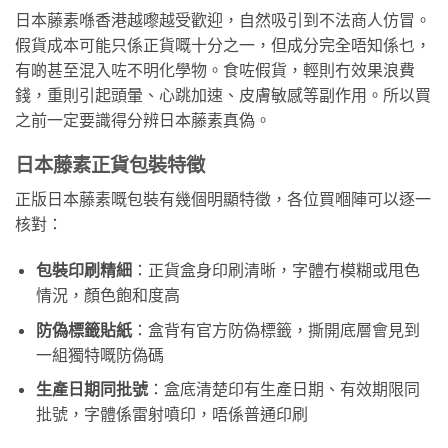
日本藤素喺香港越嚟越受歡迎，自然吸引到不法商人仿冒。
假貨成本可能只係正貨嘅十分之一，但成分完全唔知係乜，
有啲甚至混入咗不明化學物。食咗假貨，輕則冇效果浪費
錢，重則引起頭暈、心跳加速、皮膚敏感等副作用。所以買
之前一定要識得分辨日本藤素真偽。
日本藤素正貨包裝特徵
正版日本藤素嘅包裝有幾個明顯特徵，各位買嗰陣可以逐一
核對：
包裝印刷精細
：正貨盒身印刷清晰，字體冇模糊或甩色
情況，顏色飽和度高
防偽標籤貼紙
：盒背有官方防偽標籤，撕開底層會見到
一組獨特嘅防偽碼
生產日期同批號
：盒底清楚印有生產日期、有效期限同
批號，字體係雷射噴印，唔係普通印刷