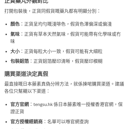
正貨藥丸外觀對比
打開包裝後，正貨同假貨嘅藥丸都有明顯分別：
顏色
：正貨呈均勻嘅淺啡色，假貨色澤偏深或偏淺
氣味
：正貨有草本天然氣味，假貨可能帶有化學味或冇
味
大小
：正貨每粒大小一致，假貨可能有大細粒
包裝鋁箔
：正貨鋁箔壓印清晰，假貨壓印模糊
購買渠道決定真假
最直接嘅日本藤素真偽分辨方法，就係揀啱購買渠道。建議
各位只幫襯以下渠道：
官方官網
：tengsu.hk 係日本藤素唯一授權香港官網，保
證正貨
官方授權經銷商
：名單可以喺官網查詢