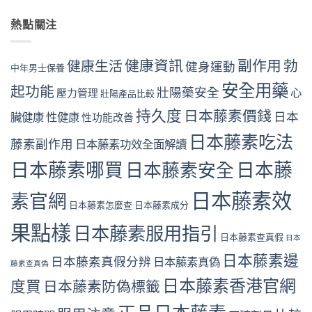
熱點關注
健康資訊
副作用
勃
健康生活
健身運動
中年男士保養
安全用藥
起功能
壯陽藥安全
心
壓力管理
壯陽產品比較
持久度
日本藤素價錢
日本
臟健康
性健康
性功能改善
日本藤素吃法
藤素副作用
日本藤素功效全面解讀
日本藤素哪買
日本藤素安全
日本藤
日本藤素效
素官網
日本藤素怎麼查
日本藤素成分
果點樣
日本藤素服用指引
日本藤素查真假
日本
日本藤素邊
日本藤素真假分辨
日本藤素真偽
藤素查真偽
日本藤素香港官網
度買
日本藤素防偽標籤