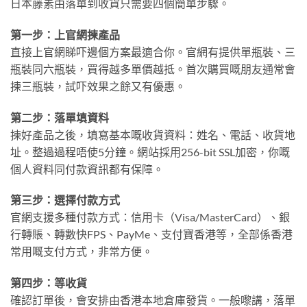
日本藤素由落單到收貨只需要四個簡單步驟。
第一步：上官網揀產品
直接上官網睇吓邊個方案最適合你。官網有提供單瓶裝、三
瓶裝同六瓶裝，買得越多單價越抵。首次購買嘅朋友通常會
揀三瓶裝，試吓效果之餘又有優惠。
第二步：落單填資料
揀好產品之後，填寫基本嘅收貨資料：姓名、電話、收貨地
址。整過過程唔使5分鐘。網站採用256-bit SSL加密，你嘅
個人資料同付款資訊都有保障。
第三步：選擇付款方式
官網支援多種付款方式：信用卡（Visa/MasterCard）、銀
行轉賬、轉數快FPS、PayMe、支付寶香港等，全部係香港
常用嘅支付方式，非常方便。
第四步：等收貨
確認訂單後，會安排由香港本地倉庫發貨。一般嚟講，落單