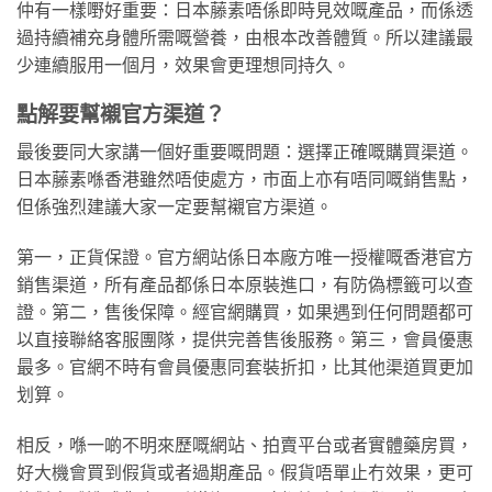
仲有一樣嘢好重要：日本藤素唔係即時見效嘅產品，而係透
過持續補充身體所需嘅營養，由根本改善體質。所以建議最
少連續服用一個月，效果會更理想同持久。
點解要幫襯官方渠道？
最後要同大家講一個好重要嘅問題：選擇正確嘅購買渠道。
日本藤素喺香港雖然唔使處方，市面上亦有唔同嘅銷售點，
但係強烈建議大家一定要幫襯官方渠道。
第一，正貨保證。官方網站係日本廠方唯一授權嘅香港官方
銷售渠道，所有產品都係日本原裝進口，有防偽標籤可以查
證。第二，售後保障。經官網購買，如果遇到任何問題都可
以直接聯絡客服團隊，提供完善售後服務。第三，會員優惠
最多。官網不時有會員優惠同套裝折扣，比其他渠道買更加
划算。
相反，喺一啲不明來歷嘅網站、拍賣平台或者實體藥房買，
好大機會買到假貨或者過期產品。假貨唔單止冇效果，更可