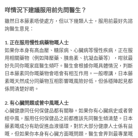
咩情況下建議服用前先問醫生？
雖然日本藤素唔使處方，但以下幾類人士，服用前最好先諮
詢醫生意見：
1. 正在服用慢性病藥物嘅人士
如果你本身有高血壓、糖尿病、心臟病等慢性疾病，正在服
用相關藥物（例如降壓藥、胰島素、抗凝血藥等），咁就最
好先同你嘅家庭醫生傾吓。醫生會根據你嘅具體情況，判斷
日本藤素同你嘅藥物會唔會有相互作用。一般嚟講，日本藤
素嘅天然成分同藥物互相影響嘅風險好低，但係穩陣起見都
係問清楚好啲。
2. 有心臟問題或曾中風嘅人士
心臟健康同任何保健品都有關聯。如果你有心臟病史或者曾
經中風，服用任何保健品之前都應該先同醫生傾清楚。日本
藤素嘅成分有助促進血液循環，對於大部分健康人士係有益
嘅，但如果你本身有心臟方面嘅問題，醫生會畀到最專業嘅