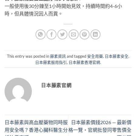
一般使用後30分鐘至1小時開始見效，持續時間約4-6小
時，但具體情況因人而異。
This entry was posted in
藤素資訊
and tagged
安全用藥
,
日本藤素安全
,
日本藤素服用指引
,
日本藤素香港官網
.
日本藤素官網
日本藤素與高血壓藥物同時服
日本藤素價錢2026 — 最新價
用安全嗎？香港心臟科醫生分
格一覽・官網批發同零售價全