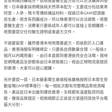
受管制嘅西藥成分，就唔需要醫生處方就可以合法購買同使
用。日本藤素採用嘅係純天然草本配方，主要成分包括東革
阿里、人參、瑪卡等傳統補益材料，經過日本GMP認證廠
房生產，唔含有西藥成分，所以喺香港可以合法銷售，唔需
要醫生處方。消費者只要係成年人都可以直接上官網購買，
唔需要提交任何醫生證明或者處方文件。
不過要留意，雖然香港本地唔需要處方，但係對於入口產
品，香港海關有明確規定。只要係自用數量合理（一般係3
個月以內嘅用量），由日本直郵到香港係完全合法嘅。我哋
官網嘅產品全部都係由日本原裝進口，經由正規物流渠道送
到香港，大家可以放心選購。
另外要提一提，日本藤素嘅生產過程係嚴格按照日本厚生勞
動省嘅GMP標準進行，每一個批次都有完整嘅品質檢測報
告。產品從日本出廠到運抵香港，全程都有溫度監控同追
蹤，確保品質穩定。呢啲細節正正係官方渠道同其他平台嘅
最大分別。