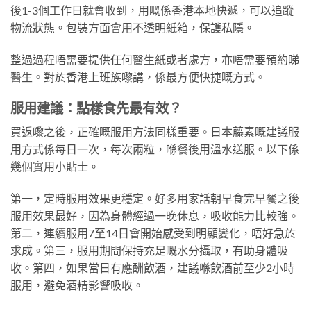
後1-3個工作日就會收到，用嘅係香港本地快遞，可以追蹤
物流狀態。包裝方面會用不透明紙箱，保護私隱。
整過過程唔需要提供任何醫生紙或者處方，亦唔需要預約睇
醫生。對於香港上班族嚟講，係最方便快捷嘅方式。
服用建議：點樣食先最有效？
買返嚟之後，正確嘅服用方法同樣重要。日本藤素嘅建議服
用方式係每日一次，每次兩粒，喺餐後用溫水送服。以下係
幾個實用小貼士。
第一，定時服用效果更穩定。好多用家話朝早食完早餐之後
服用效果最好，因為身體經過一晚休息，吸收能力比較強。
第二，連續服用7至14日會開始感受到明顯變化，唔好急於
求成。第三，服用期間保持充足嘅水分攝取，有助身體吸
收。第四，如果當日有應酬飲酒，建議喺飲酒前至少2小時
服用，避免酒精影響吸收。