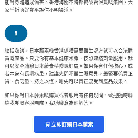
能對身體造成傷害。香港海關不時都搗破賣假貨嘅集團，大
家千祈唔好貪平誤信不明渠道。
💊
總括嚟講，日本藤素喺香港係唔需要醫生處方就可以合法購
買嘅產品。只要你有基本健康常識，按照建議劑量服用，就
可以安全體驗日本藤素帶嚟嘅好處。如果你有任何擔心，或
者本身有長期病患，建議先問吓醫生嘅意見。最緊要係買正
貨、食啱量、持之以恆，咁先可以真正感受到產品效果。
如果你對日本藤素嘅購買或者服用有任何疑問，歡迎隨時聯
絡我哋嘅客服團隊，我哋樂意為你解答。
🛒 立即訂購日本藤素