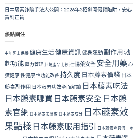
日本藤素詐騙手法大公開：2026年3招避開假貨陷阱，安心
買到正貨
熱點關注
健康資訊
副作用
勃
健康生活
健身運動
中年男士保養
安全用藥
起功能
壯陽藥安全
心
壓力管理
壯陽產品比較
持久度
日本藤素價錢
日本
臟健康
性健康
性功能改善
日本藤素吃法
藤素副作用
日本藤素功效全面解讀
日本藤素哪買
日本藤
日本藤素安全
日本藤素效
素官網
日本藤素怎麼查
日本藤素成分
果點樣
日本藤素服用指引
日本藤素查真假
日本