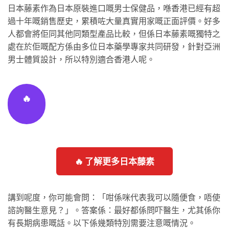
日本藤素作為日本原裝進口嘅男士保健品，喺香港已經有超
過十年嘅銷售歷史，累積咗大量真實用家嘅正面評價。好多
人都會將佢同其他同類型產品比較，但係日本藤素嘅獨特之
處在於佢嘅配方係由多位日本藥學專家共同研發，針對亞洲
男士體質設計，所以特別適合香港人呢。
🔥
🔥 了解更多日本藤素
講到呢度，你可能會問：「咁係咪代表我可以隨便食，唔使
諮詢醫生意見？」。答案係：最好都係問吓醫生，尤其係你
有長期病患嘅話。以下係幾類特別需要注意嘅情況。