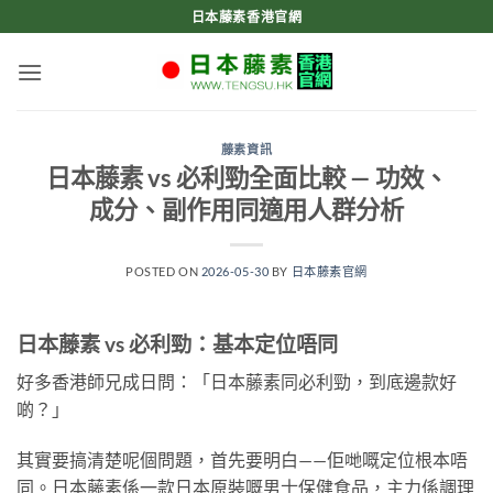
Skip
日本藤素香港官網
to
content
藤素資訊
日本藤素 vs 必利勁全面比較 — 功效、
成分、副作用同適用人群分析
POSTED ON
2026-05-30
BY
日本藤素官網
日本藤素 vs 必利勁：基本定位唔同
好多香港師兄成日問：「日本藤素同必利勁，到底邊款好
啲？」
其實要搞清楚呢個問題，首先要明白——佢哋嘅定位根本唔
同。日本藤素係一款日本原裝嘅男士保健食品，主力係調理