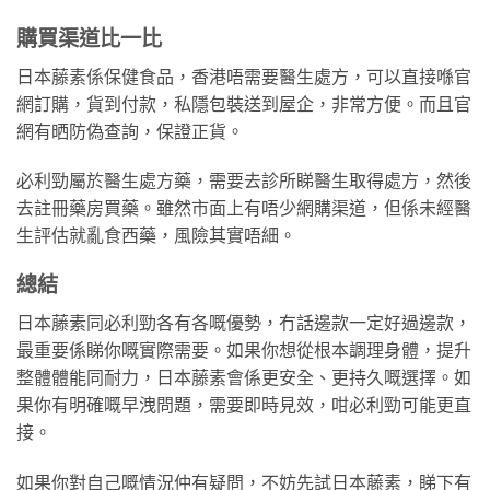
購買渠道比一比
日本藤素係保健食品，香港唔需要醫生處方，可以直接喺官
網訂購，貨到付款，私隱包裝送到屋企，非常方便。而且官
網有晒防偽查詢，保證正貨。
必利勁屬於醫生處方藥，需要去診所睇醫生取得處方，然後
去註冊藥房買藥。雖然市面上有唔少網購渠道，但係未經醫
生評估就亂食西藥，風險其實唔細。
總結
日本藤素同必利勁各有各嘅優勢，冇話邊款一定好過邊款，
最重要係睇你嘅實際需要。如果你想從根本調理身體，提升
整體體能同耐力，日本藤素會係更安全、更持久嘅選擇。如
果你有明確嘅早洩問題，需要即時見效，咁必利勁可能更直
接。
如果你對自己嘅情況仲有疑問，不妨先試日本藤素，睇下有