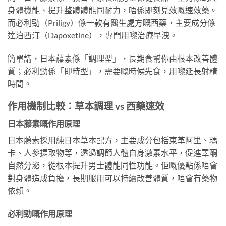
身體機能、提升整體體能同耐力，唔係即刻見效嘅速效藥。
而必利勁（Priligy）係一款有醫生處方嘅西藥，主要成分係
達泊西汀（Dapoxetine），專門用嚟治療早洩。
簡單講，日本藤素係「調理型」，長期食幫你由根本改善體
質；必利勁係「即時型」，需要嘅時候先食，用嚟延長射精
時間。
作用機制比較：草本調理 vs 西藥速效
日本藤素嘅作用原理
日本藤素採用純日本草本配方，主要成分包括東革阿里、瑪
卡、人參提取物等，透過調節人體自身激素水平，促進睪酮
自然分泌，從根本提升男士體能同性功能。佢嘅優點係唔會
對身體造成負擔，長期服用可以持續改善體質，唔會有藥物
依賴。
必利勁嘅作用原理