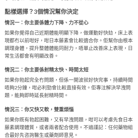
點樣選擇？3個情況幫你決定
情況一：你主要係體力下降、力不從心
如果你覺得自己近期體能明顯下降，做運動好快攰，床上表
現都冇以前咁好，咁日本藤素會比較適合你。佢幫你由根本
調理身體，提升整體體能同耐力，唔單止改善床上表現，日
常生活都會有明顯改善。
情況二：你主要係射精太快、時間太短
如果你勃起完全冇問題，但係一開波就好快完事，持續時間
唔夠2分鐘，咁必利勁會比較直接有效。佢專注解決早洩問
題，能夠即時延長射精時間。
情況三：你又快又軟，雙重煩惱
如果你既有勃起困難，又有早洩問題，咁可以考慮先食日本
藤素調理體質，或者兩者配合使用。不過謹記：任何藥物組
合最好先咨詢醫生或藥劑師意見。