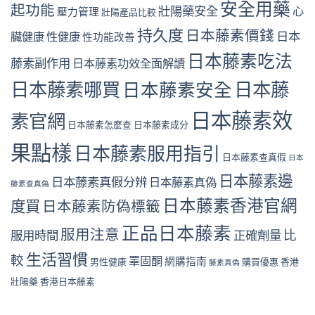
安全用藥
起功能
壯陽藥安全
心
壓力管理
壯陽產品比較
持久度
日本藤素價錢
日本
臟健康
性健康
性功能改善
日本藤素吃法
藤素副作用
日本藤素功效全面解讀
日本藤素哪買
日本藤
日本藤素安全
日本藤素效
素官網
日本藤素怎麼查
日本藤素成分
果點樣
日本藤素服用指引
日本藤素查真假
日本
日本藤素邊
日本藤素真假分辨
日本藤素真偽
藤素查真偽
日本藤素香港官網
度買
日本藤素防偽標籤
正品日本藤素
服用注意
比
服用時間
正確劑量
生活習慣
較
睪固酮
網購指南
男性健康
購買優惠
香港
藤素真偽
壯陽藥
香港日本藤素