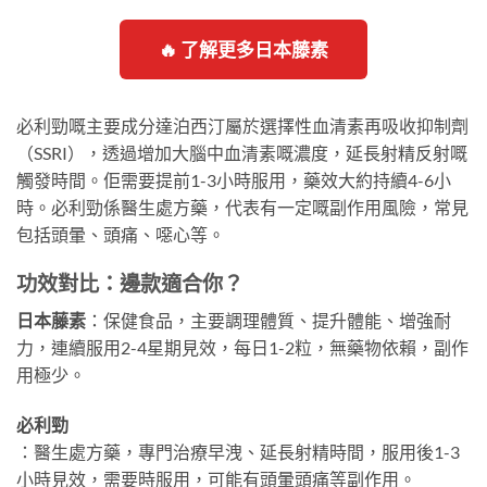
🔥 了解更多日本藤素
必利勁嘅主要成分達泊西汀屬於選擇性血清素再吸收抑制劑
（SSRI），透過增加大腦中血清素嘅濃度，延長射精反射嘅
觸發時間。佢需要提前1-3小時服用，藥效大約持續4-6小
時。必利勁係醫生處方藥，代表有一定嘅副作用風險，常見
包括頭暈、頭痛、噁心等。
功效對比：邊款適合你？
日本藤素
：保健食品，主要調理體質、提升體能、增強耐
力，連續服用2-4星期見效，每日1-2粒，無藥物依賴，副作
用極少。
必利勁
：醫生處方藥，專門治療早洩、延長射精時間，服用後1-3
小時見效，需要時服用，可能有頭暈頭痛等副作用。