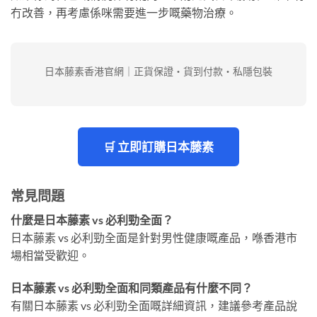
冇改善，再考慮係咪需要進一步嘅藥物治療。
日本藤素香港官網｜正貨保證・貨到付款・私隱包裝
🛒 立即訂購日本藤素
常見問題
什麼是日本藤素 vs 必利勁全面？
日本藤素 vs 必利勁全面是針對男性健康嘅產品，喺香港市
場相當受歡迎。
日本藤素 vs 必利勁全面和同類產品有什麼不同？
有關日本藤素 vs 必利勁全面嘅詳細資訊，建議參考產品說