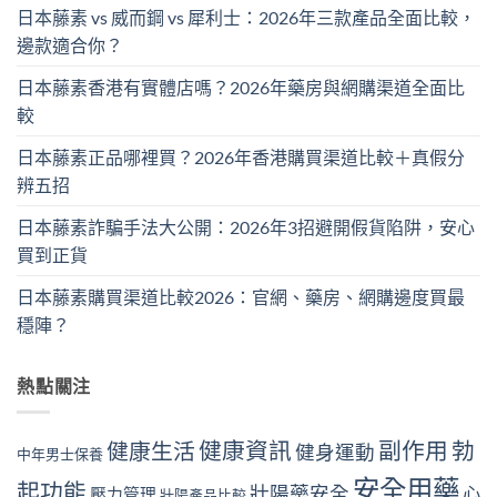
日本藤素 vs 威而鋼 vs 犀利士：2026年三款產品全面比較，
邊款適合你？
日本藤素香港有實體店嗎？2026年藥房與網購渠道全面比
較
日本藤素正品哪裡買？2026年香港購買渠道比較＋真假分
辨五招
日本藤素詐騙手法大公開：2026年3招避開假貨陷阱，安心
買到正貨
日本藤素購買渠道比較2026：官網、藥房、網購邊度買最
穩陣？
熱點關注
健康資訊
副作用
勃
健康生活
健身運動
中年男士保養
安全用藥
起功能
壯陽藥安全
心
壓力管理
壯陽產品比較