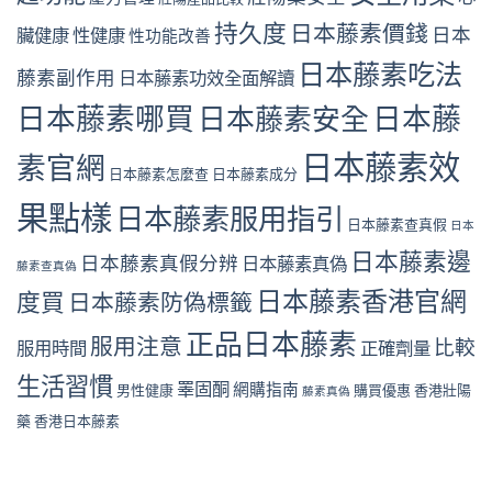
持久度
日本藤素價錢
日本
臟健康
性健康
性功能改善
日本藤素吃法
藤素副作用
日本藤素功效全面解讀
日本藤素哪買
日本藤素安全
日本藤
日本藤素效
素官網
日本藤素怎麼查
日本藤素成分
果點樣
日本藤素服用指引
日本藤素查真假
日本
日本藤素邊
日本藤素真假分辨
日本藤素真偽
藤素查真偽
日本藤素香港官網
度買
日本藤素防偽標籤
正品日本藤素
服用注意
比較
服用時間
正確劑量
生活習慣
睪固酮
網購指南
男性健康
購買優惠
香港壯陽
藤素真偽
藥
香港日本藤素