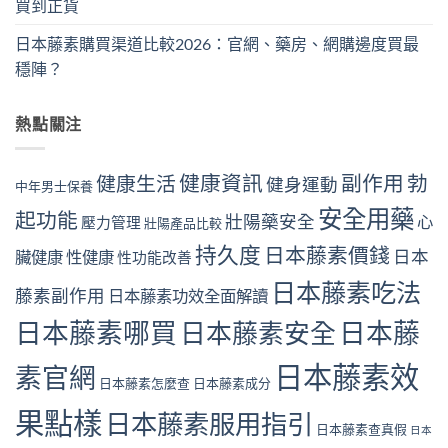
買到正貨
日本藤素購買渠道比較2026：官網、藥房、網購邊度買最
穩陣？
熱點關注
健康資訊
副作用
勃
健康生活
健身運動
中年男士保養
安全用藥
起功能
壯陽藥安全
心
壓力管理
壯陽產品比較
持久度
日本藤素價錢
日本
臟健康
性健康
性功能改善
日本藤素吃法
藤素副作用
日本藤素功效全面解讀
日本藤素哪買
日本藤素安全
日本藤
日本藤素效
素官網
日本藤素怎麼查
日本藤素成分
果點樣
日本藤素服用指引
日本藤素查真假
日本