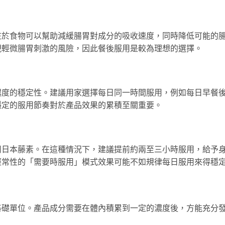
在於食物可以幫助減緩腸胃對成分的吸收速度，同時降低可能的
現輕微腸胃刺激的風險，因此餐後服用是較為理想的選擇。
濃度的穩定性。建議用家選擇每日同一時間服用，例如每日早餐
穩定的服用節奏對於產品效果的累積至關重要。
用日本藤素。在這種情況下，建議提前約兩至三小時服用，給予
經常性的「需要時服用」模式效果可能不如規律每日服用來得穩
基礎單位。產品成分需要在體內積累到一定的濃度後，方能充分
：