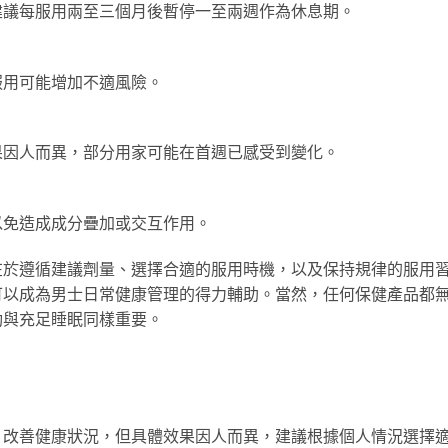
建議每服用兩至三個月後暫停一至兩週作為休息期。
服用可能增加不適風險。
果因人而異，部分用家可能在首週已感受到變化。
？
以免造成成分疊加或交互作用。
在於遵循建議劑量、選擇合適的服用時機，以及保持規律的服用
可以成為男士日常健康管理的得力輔助。當然，任何保健產品都
動與充足睡眠同樣重要。
、改善健康狀況，但具體效果因人而異，建議根據個人情況選擇