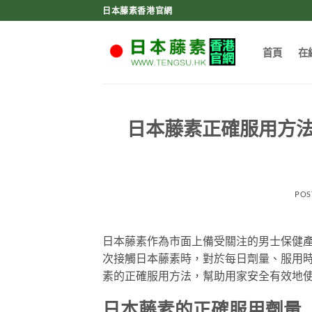
Skip
日本藤素香港官網
to
content
首頁
在
日本藤素正確服用方
POS
日本藤素作為市面上備受關注的男士保健
次接觸日本藤素時，對於每日劑量、服用
素的正確服用方法，幫助用家安全有效地
日本藤素的正確服用劑量