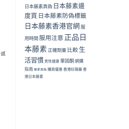
日本藤素邊
日本藤素真偽
度買
日本藤素防偽標籤
日本藤素香港官網
服
正品日
服用注意
用時間
本藤素
生
比較
正確劑量
身感
活習慣
睪固酮
網購
男性健康
指南
購買優惠
香港壯陽藥
香
藤素真偽
港日本藤素