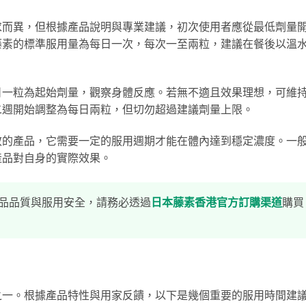
求而異，但根據產品說明與專業建議，初次使用者應從最低劑量
藤素的標準服用量為每日一次，每次一至兩粒，建議在餐後以溫
日一粒為起始劑量，觀察身體反應。若無不適且效果理想，可維
二週開始調整為每日兩粒，但切勿超過建議劑量上限。
效的產品，它需要一定的服用週期才能在體內達到穩定濃度。一
產品對自身的實際效果。
品品質與服用安全，請務必透過
日本藤素香港官方訂購渠道
購買
之一。根據產品特性與用家反饋，以下是幾個重要的服用時間建