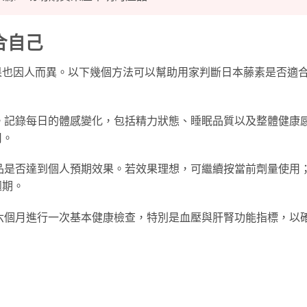
合自己
果也因人而異。以下幾個方法可以幫助用家判斷日本藤素是否適
。記錄每日的體感變化，包括精力狀態、睡眠品質以及整體健康
用。
品是否達到個人預期效果。若效果理想，可繼續按當前劑量使用
週期。
六個月進行一次基本健康檢查，特別是血壓與肝腎功能指標，以