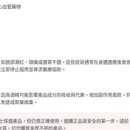
心血管藥物
，如臉部潮紅、頭痛或腸胃不適。這些症狀通常在身體適應後會
應立即停止服用並尋求醫療協助。
，因為酒精可能影響產品成分的吸收與代謝，增加副作用風險。
以免造成劑量過重。
士保健產品，但仍需正確使用。選購正品是安全的第一步，請前
來源，切勿購買來歷不明的產品。