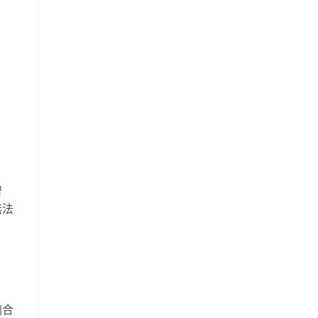
習
無法
適合