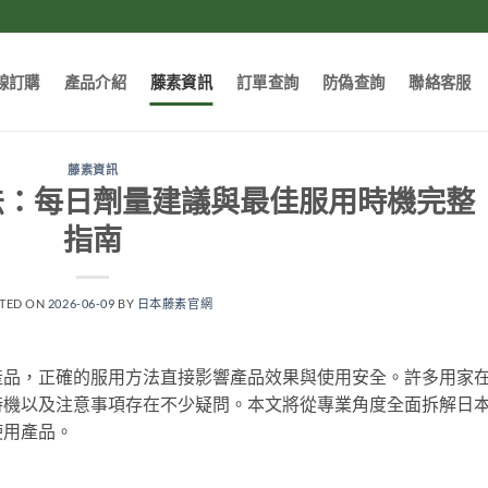
線訂購
產品介紹
藤素資訊
訂單查詢
防偽查詢
聯絡客服
藤素資訊
法：每日劑量建議與最佳服用時機完整
指南
TED ON
2026-06-09
BY
日本藤素官網
產品，正確的服用方法直接影響產品效果與使用安全。許多用家
時機以及注意事項存在不少疑問。本文將從專業角度全面拆解日
使用產品。