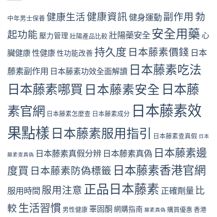
健康資訊
副作用
勃
健康生活
健身運動
中年男士保養
安全用藥
起功能
壯陽藥安全
心
壓力管理
壯陽產品比較
持久度
日本藤素價錢
日本
臟健康
性健康
性功能改善
日本藤素吃法
藤素副作用
日本藤素功效全面解讀
日本藤素哪買
日本藤
日本藤素安全
日本藤素效
素官網
日本藤素怎麼查
日本藤素成分
果點樣
日本藤素服用指引
日本藤素查真假
日本
日本藤素邊
日本藤素真假分辨
日本藤素真偽
藤素查真偽
日本藤素香港官網
度買
日本藤素防偽標籤
正品日本藤素
服用注意
比
服用時間
正確劑量
生活習慣
較
睪固酮
網購指南
男性健康
購買優惠
香港
藤素真偽