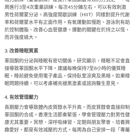
周進行3至4次重量訓練，每次45分鐘左右，可以有效刺激
男性荷爾蒙分泌。高強度間歇訓練（HIIT）同樣對提升代謝
率和荷爾蒙水平有正面作用。有氧運動如慢跑、游泳則有助
於控制體脂、改善心血管健康。運動的關鍵在於持之以恆，
而非強度過大。
3. 改善睡眠質素
睪固酮的分泌與睡眠有密切關係。研究顯示，睡眠不足會直
接導致睪固酮水平下降。建議每晚保持7至8小時的優質睡
眠，睡前避免使用電子產品，保持臥室涼爽及黑暗。如果睡
眠問題持續，可以考慮補充褪黑激素或諮詢醫生意見。
4. 有效管理壓力
長期壓力會導致體內皮質醇水平升高，而皮質醇會直接抑制
睪固酮的合成。香港生活節奏緊張，學會管理壓力對男性健
康尤其重要。冥想、深呼吸練習、定期與朋友聚會、培養興
趣愛好，都是有效減壓的方式。每周為自己安排一段「專屬