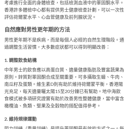
考慮進行全面的身體檢查，包括檢測血液中的睪固酮水平。
香港許多體檢中心都有提供男士健康檢查計劃，可以一次性
評估荷爾蒙水平、心血管健康及前列腺狀況。
自然應對男性更年期的方法
男性更年期不是疾病，而是每個人必經的自然生理階段。通
過調整生活習慣，大多數症狀都可以得到明顯改善：
1. 調整飲食結構
中年男士的飲食應以高蛋白質、適量健康脂肪及豐富蔬果為
原則。鋅質對睪固酮合成至關重要，可多攝取生蠔、牛肉、
南瓜籽及蛋類。維生素D則有助於維持荷爾蒙平衡，香港陽
光充足，每天適量曬太陽15至20分鐘已有幫助。地中海飲
食模式被多項研究證實有助於改善男性整體健康，當中富含
橄欖油、魚類、堅果及全穀物的搭配值得參考。
2. 維持規律運動
阻力訓練（重量訓練）是提升睪固酮最有效的方式之一。每