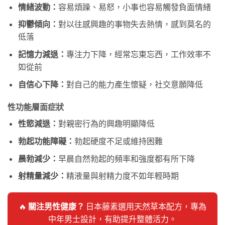
情緒波動：
容易煩躁、易怒，小事也容易觸發負面情緒
抑鬱傾向：
對以往感興趣的事物失去熱情，感到莫名的
低落
記憶力減退：
專注力下降，經常忘東忘西，工作效率不
如從前
自信心下降：
對自己的能力產生懷疑，社交意願降低
性功能層面症狀
性慾減退：
對親密行為的興趣明顯降低
勃起功能障礙：
勃起硬度不足或維持困難
晨勃減少：
早晨自然勃起的頻率和強度都有所下降
射精量減少：
精液量與射精力度不如年輕時期
🔥
關注男性健康？
日本藤素選用天然草本配方，專為
中年男士設計，有助提升整體活力。