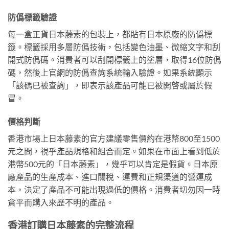
防僞標籤驗證
每一盒正貨日本藤素的包裝上，都貼有日本原廠的防僞標
籤。標籤採用多層防僞技術，包括變色油墨、微縮文字和刮
開式防僞碼。消費者可以刮開標籤上的塗層，取得16位防僞
碼，然後上官網的防僞查詢系統輸入驗證。如果系統顯示
「該碼已被查詢」，即表示該產品可能已被開啓或屬於假
冒。
價格判斷
香港市場上日本藤素的官方建議零售價約在港幣800至1500
元之間，視乎產品規格和組合而定。如果在市面上看到低於
港幣500元的「日本藤素」，幾乎可以肯定是假貨。日本原
廠產品的生產成本、進口關稅、運費和正規渠道的營運成
本，決定了產品不可能出現過低的價格。消費者切勿因一時
貪平而購入來歷不明的產品。
香港訂購日本藤素的完整流程