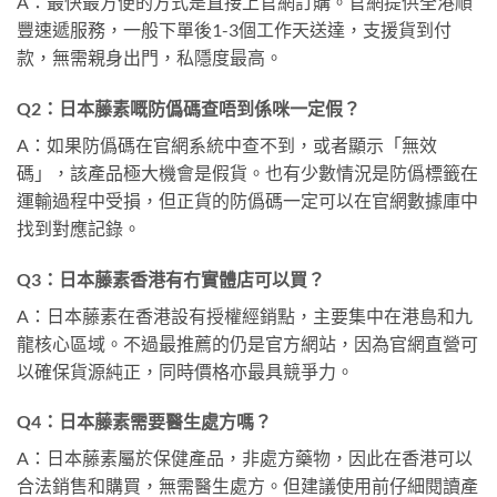
A：最快最方便的方式是直接上官網訂購。官網提供全港順
豐速遞服務，一般下單後1-3個工作天送達，支援貨到付
款，無需親身出門，私隱度最高。
Q2：日本藤素嘅防僞碼查唔到係咪一定假？
A：如果防僞碼在官網系統中查不到，或者顯示「無效
碼」，該產品極大機會是假貨。也有少數情況是防僞標籤在
運輸過程中受損，但正貨的防僞碼一定可以在官網數據庫中
找到對應記錄。
Q3：日本藤素香港有冇實體店可以買？
A：日本藤素在香港設有授權經銷點，主要集中在港島和九
龍核心區域。不過最推薦的仍是官方網站，因為官網直營可
以確保貨源純正，同時價格亦最具競爭力。
Q4：日本藤素需要醫生處方嗎？
A：日本藤素屬於保健產品，非處方藥物，因此在香港可以
合法銷售和購買，無需醫生處方。但建議使用前仔細閱讀產