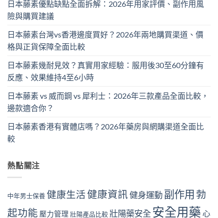
日本藤素優點缺點全面拆解：2026年用家評價、副作用風
險與購買建議
日本藤素台灣vs香港邊度買好？2026年兩地購買渠道、價
格與正貨保障全面比較
日本藤素幾耐見效？真實用家經驗：服用後30至60分鐘有
反應、效果維持4至6小時
日本藤素 vs 威而鋼 vs 犀利士：2026年三款產品全面比較，
邊款適合你？
日本藤素香港有實體店嗎？2026年藥房與網購渠道全面比
較
熱點關注
副作用
健康資訊
勃
健康生活
健身運動
中年男士保養
安全用藥
起功能
壯陽藥安全
心
壓力管理
壯陽產品比較