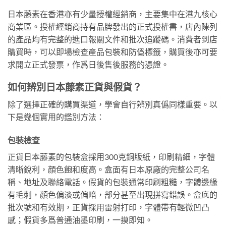
日本藤素在香港亦有少量授權經銷商，主要集中在港九核心
商業區。授權經銷商持有品牌發出的正式授權書，店內陳列
的產品均有完整的進口報關文件和批次追蹤碼。消費者到店
購買時，可以即場檢查產品包裝和防僞標籤，購買後亦可要
求開立正式發票，作爲日後售後服務的憑證。
如何辨別日本藤素正貨與假貨？
除了選擇正確的購買渠道，學會自行辨別真僞同樣重要。以
下是幾個實用的鑑別方法：
包裝檢查
正貨日本藤素的包裝盒採用300克銅版紙，印刷精細，字體
清晰銳利，顔色飽和度高。盒面有日本原廠的完整公司名
稱、地址及聯絡電話。假貨的包裝通常印刷粗糙，字體邊緣
有毛刺，顔色偏淡或偏暗，部分甚至出現拼寫錯誤。盒底的
批次號和有效期，正貨採用雷射打印，字體帶有輕微凹凸
感；假貨多爲普通油墨印刷，一摸即知。