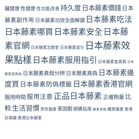
持久度
日本藤素價錢
日本
臟健康
性健康
性功能改善
日本藤素吃法
藤素副作用
日本藤素功效全面解讀
日本藤
日本藤素哪買
日本藤素安全
日本藤素效
素官網
日本藤素怎麼查
日本藤素成分
果點樣
日本藤素服用指引
日本藤素查真假
日本
日本藤素邊
日本藤素真假分辨
日本藤素真偽
藤素查真偽
日本藤素香港官網
度買
日本藤素防偽標籤
正品日本藤素
服用注意
比
服用時間
正確劑量
生活習慣
較
睪固酮
網購指南
男性健康
購買優惠
香港
藤素真偽
壯陽藥
香港日本藤素