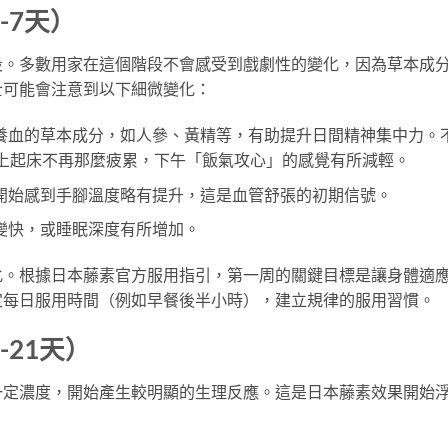
-7天）
段。多數用家在這個階段不會感受到戲劇性的變化，因為草本成
士可能會注意到以下細微變化：
養血的草本成分，如人參、黃精等，有助提升日間精神集中力。
早上起床不再那麼疲累，下午「飯氣攻心」的感覺有所減輕。
開始感到手腳溫度略有提升，這是血管舒張的初期信號。
變快，或睡眠深度有所增加。
化。根據日本藤素官方服用指引，第一周的關鍵目標是讓身體適
定每日服用時間（例如早餐後半小時），建立規律的服用習慣。
21天）
一定濃度，開始產生較明顯的生理反應。這是日本藤素效果開始