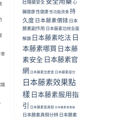
安全用藥
壯陽藥安全
心
教
持
臟健康
性健康
性功能改善
久度
的
日本藤素價錢
日本
藤素副作用
日本藤素功效全面
整
日
日本藤素吃法
解讀
本藤素哪買
日本藤
不會
日本藤素官
素安全
網
日本藤素怎麼查
日本藤素成分
日本藤素效果點
標趨
樣
日本藤素服用指
，
引
日本藤素查真假
日本藤素查真偽
日本藤素真假分辨
日本藤素