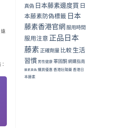
日本藤素邊度買
日
真偽
日本
本藤素防偽標籤
藤素香港官網
服用時間
，遠
正品日本
服用注意
藤素
生活
比較
正確劑量
習慣
睪固酮
網購指南
男性健康
面：
購買優惠
香港壯陽藥
香港日
藤素真偽
本藤素