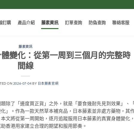
線訂購
產品介紹
藤素資訊
訂單查詢
防偽查詢
聯絡客服
藤素資訊
身體變化：從第一周到三個月的完整時
間線
TED ON
2026-07-04
BY
日本藤素官網
問題除了「邊度買正貨」之外，就是「要食幾耐先見到效果」、
變化」。作為一款天然草本補充品，日本藤素並非處方藥物，其
。本文將從第一周開始，逐月追蹤服用日本藤素的真實身體變化
幫助香港用家建立合理的期望和服用節奏。