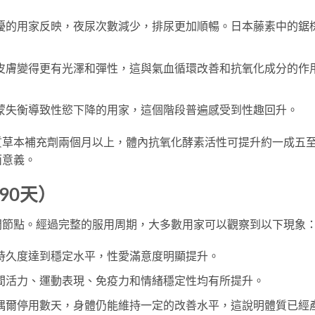
擾的用家反映，夜尿次數減少，排尿更加順暢。日本藤素中的鋸
皮膚變得更有光澤和彈性，這與氣血循環改善和抗氧化成分的作
蒙失衡導致性慾下降的用家，這個階段普遍感受到性趣回升。
質草本補充劑兩個月以上，體內抗氧化酵素活性可提升約一成五
面意義。
90天）
間節點。經過完整的服用周期，大多數用家可以觀察到以下現象
持久度達到穩定水平，性愛滿意度明顯提升。
間活力、運動表現、免疫力和情緒穩定性均有所提升。
偶爾停用數天，身體仍能維持一定的改善水平，這說明體質已經