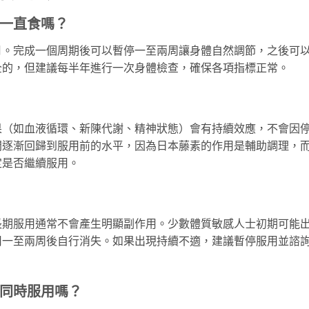
一直食嗎？
月。完成一個周期後可以暫停一至兩周讓身體自然調節，之後可
全的，但建議每半年進行一次身體檢查，確保各項指標正常。
果（如血液循環、新陳代謝、精神狀態）會有持續效應，不會因
間逐漸回歸到服用前的水平，因為日本藤素的作用是輔助調理，
定是否繼續服用。
長期服用通常不會產生明顯副作用。少數體質敏感人士初期可能
用一至兩周後自行消失。如果出現持續不適，建議暫停服用並諮
同時服用嗎？