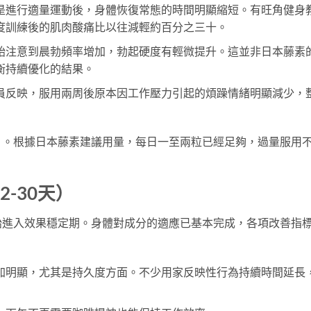
是進行適量運動後，身體恢復常態的時間明顯縮短。有旺角健身
度訓練後的肌肉酸痛比以往減輕約百分之三十。
始注意到晨勃頻率增加，勃起硬度有輕微提升。這並非日本藤素
衡持續優化的結果。
員反映，服用兩周後原本因工作壓力引起的煩躁情緒明顯減少，
」。根據日本藤素建議用量，每日一至兩粒已經足夠，過量服用
-30天）
始進入效果穩定期。身體對成分的適應已基本完成，各項改善指
加明顯，尤其是持久度方面。不少用家反映性行為持續時間延長