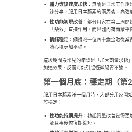
體力恢復速度加快
：無論是日常工作還
練分享，服用日本藤素約兩周後，高強
性功能初現改善
：部分用家在第三周開
「藥效」直接作用，而是體內荷爾蒙平
情緒穩定
：銅鑼灣一位四十歲金融從業
體心境更加平穩。
這段期間最常見的錯誤是「加大劑量求快
加速效果，反而可能引起輕微腸胃不適。
第一個月底：穩定期（第22
服用日本藤素滿一個月時，大部分用家開
於穩定：
性功能持續提升
：勃起質量改善變得更
並且事後恢復期縮短。