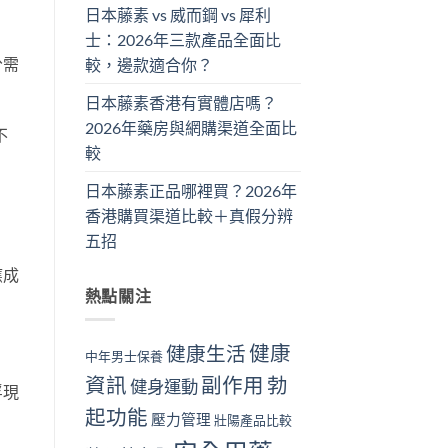
日本藤素 vs 威而鋼 vs 犀利
士：2026年三款產品全面比
分需
較，邊款適合你？
日本藤素香港有實體店嗎？
2026年藥房與網購渠道全面比
不
較
日本藤素正品哪裡買？2026年
香港購買渠道比較＋真假分辨
五招
應成
熱點關注
健康
健康生活
中年男士保養
資訊
副作用
勃
健身運動
浮現
起功能
壓力管理
壯陽產品比較