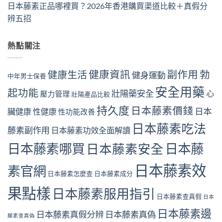
日本藤素正品哪裡買？2026年香港購買渠道比較＋真假分
辨五招
熱點關注
健康資訊
副作用
勃
健康生活
健身運動
中年男士保養
安全用藥
起功能
壯陽藥安全
心
壓力管理
壯陽產品比較
持久度
日本藤素價錢
日本
臟健康
性健康
性功能改善
日本藤素吃法
藤素副作用
日本藤素功效全面解讀
日本藤素哪買
日本藤
日本藤素安全
日本藤素效
素官網
日本藤素怎麼查
日本藤素成分
果點樣
日本藤素服用指引
日本藤素查真假
日本
日本藤素邊
日本藤素真假分辨
日本藤素真偽
藤素查真偽