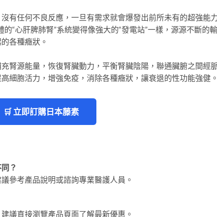
，沒有任何不良反應，一旦有需求就會爆發出前所未有的超強能
體的“心肝脾肺腎”系統變得像強大的“發電站”一樣，源源不斷的
起的各種癥狀。
補充腎源能量，恢復腎臟動力，平衡腎臟陰陽，聯通臟腑之間經
提高細胞活力，增強免疫，消除各種癥狀，讓衰退的性功能強健
🛒 立即訂購日本藤素
不同？
建議參考產品說明或諮詢專業醫護人員。
。建議直接瀏覽產品頁面了解最新優惠。