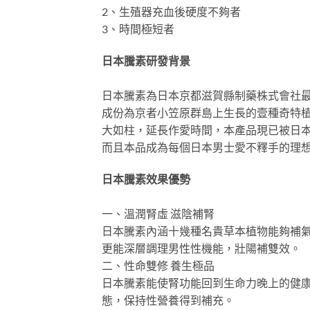
2、生殖器充血後硬度不夠者
3、時間極短者
日本騰素研發背景
日本騰素為日本京都滋賀縣制藥株式會社最
成份為京者小笠原群島上生長的壹種奇特植
大如柱，延長作愛時間，本產品現已被日本
而且本品成為每個日本男士愛不釋手的理
日本騰素效果優勢
一、溫潤腎虛 滋陰補腎
日本騰素內涵十幾種名貴草本植物能夠補
更能深層調理男性性機能，壯陽補雙效。
二、性命雙修 養生極品
日本騰素能使腎功能回到生命力晚上的健
態，保持性營養得到補充。