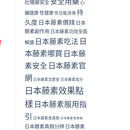
安全用藥
壯陽藥安全
心
持
臟健康
性健康
性功能改善
久度
日本藤素價錢
日本
藤素副作用
日本藤素功效全面
日
日本藤素吃法
解讀
耐
本藤素哪買
日本藤
日本藤素官
素安全
網
日本藤素怎麼查
日本藤素成分
日本藤素效果點
樣
日本藤素服用指
引
日本藤素查真假
日本藤素查真偽
日本藤素真假分辨
日本藤素