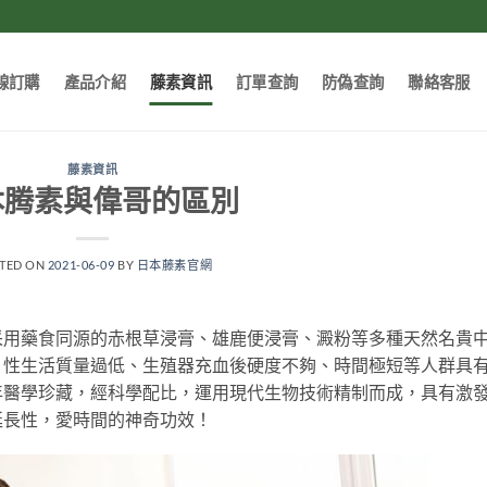
線訂購
產品介紹
藤素資訊
訂單查詢
防偽查詢
聯絡客服
藤素資訊
本腾素與偉哥的區別
TED ON
2021-06-09
BY
日本藤素官網
采用藥食同源的赤根草浸膏、雄鹿便浸膏、澱粉等多種天然名貴
、性生活質量過低、生殖器充血後硬度不夠、時間極短等人群具
年醫學珍藏，經科學配比，運用現代生物技術精制而成，具有激
延長性，愛時間的神奇功效！