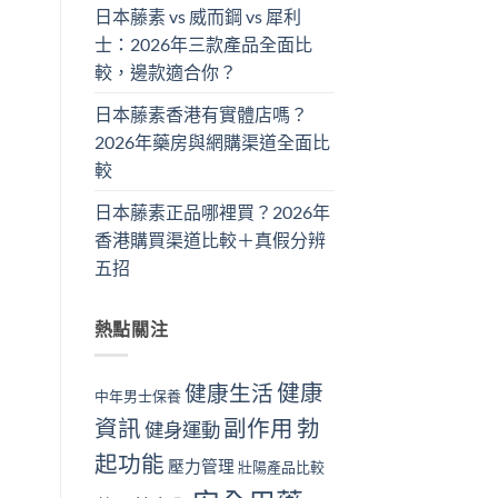
日本藤素 vs 威而鋼 vs 犀利
士：2026年三款產品全面比
較，邊款適合你？
日本藤素香港有實體店嗎？
2026年藥房與網購渠道全面比
較
日本藤素正品哪裡買？2026年
香港購買渠道比較＋真假分辨
五招
熱點關注
健康
健康生活
中年男士保養
資訊
副作用
勃
健身運動
起功能
壓力管理
壯陽產品比較