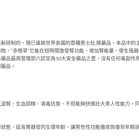
新研制的，現已遠銷世界各國的壹種男士壯,陽藥品，本品中的
物，“赤根草”它能在短時間激發腎功能，增加腎能量，使生殖器
藥品最高管理部六認定為10大安全藥品之壹，沒有任何毒副作
想藥品。
氣滋腎、生血固精、清毒抗衰，不但能夠快速壯大男人性能力，
康狀態，延長腎器官的生理年齡，讓男性性功能徹底恢復到年輕