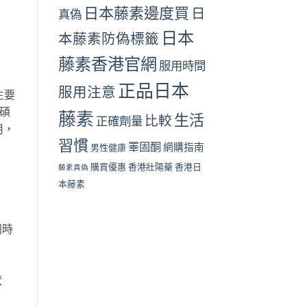
日本藤素邊度買
日
真偽
日本
本藤素防偽標籤
藤素香港官網
服用時間
正品日本
服用注意
主要
碩
藤素
生活
比較
正確劑量
用，
習慣
睪固酮
網購指南
男性健康
購買優惠
香港壯陽藥
香港日
藤素真偽
本藤素
同時
狀