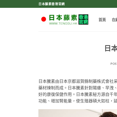
Skip
日本藤素香港官網
to
content
首頁
在
日
POS
日本騰素由日本京都滋賀縣制藥株式會社
藥材煉制而成。日本騰素針對陽痿、早洩
好的康復保健作用。日本騰素秘方源自千
功能、增加腎能量，使生殖器碩大如柱，