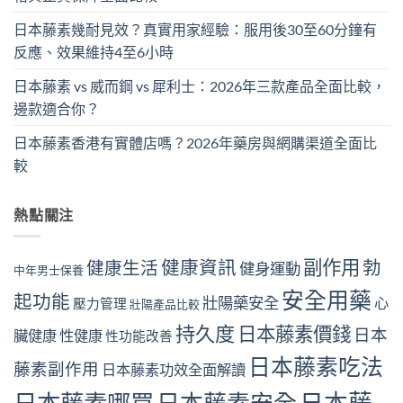
日本藤素幾耐見效？真實用家經驗：服用後30至60分鐘有
反應、效果維持4至6小時
日本藤素 vs 威而鋼 vs 犀利士：2026年三款產品全面比較，
邊款適合你？
日本藤素香港有實體店嗎？2026年藥房與網購渠道全面比
較
熱點關注
副作用
健康資訊
勃
健康生活
健身運動
中年男士保養
安全用藥
起功能
壯陽藥安全
心
壓力管理
壯陽產品比較
持久度
日本藤素價錢
日本
臟健康
性健康
性功能改善
日本藤素吃法
藤素副作用
日本藤素功效全面解讀
日本藤