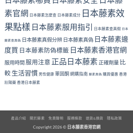
日本藤素哪買
日本藤素安全
日本藤素效
素官網
日本藤素怎麼查
日本藤素成分
果點樣
日本藤素服用指引
日本藤素查真假
日本
日本藤素邊
日本藤素真假分辨
日本藤素真偽
藤素查真偽
日本藤素香港官網
度買
日本藤素防偽標籤
正品日本藤素
服用注意
比
服用時間
正確劑量
生活習慣
較
睪固酮
網購指南
男性健康
購買優惠
香港
藤素真偽
壯陽藥
香港日本藤素
產品介紹
關於藤素
免責聲明
服務條款
退貨&換貨
隱私政策
Copyright 2026 ©
日本藤素香港官網