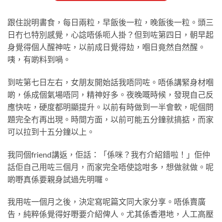
跟住說明書食，每日兩粒，早飯後一粒，晚飯後一粒。頭三
日冇乜特別感覺，心諗唔係呃人掛？但到咗第四日，朝早起
身覺得個人醒神咗，以前成日覺得攰，嗰日竟然自然醒。
咦，有啲料到喎。
到咗第七日左右，女朋友開始話我唔同咗。唔係講緊身材嗰
啲，係成個氣場唔同，精神好多。夜晚嘅時候，發現自己反
應快咗，硬度都明顯提升。以前有時做到一半會軟，呢個問
題完全冇再出現。時間方面，以前可能五分鐘就搞掂，而家
可以拉到十五分鐘以上。
我同個friend講返，佢話：「係咪？我冇介紹錯啦！」佢仲
話佢自己用咗三個月，而家完全唔使諗咁多，想做就做。呢
啲嘢真係要親身試過先明囉。
我用咗一個月之後，決定寫呢篇文同大家分享。唔係賣廣
告，純粹係覺得好嘢要介紹俾人。尤其係香港地，人工高壓