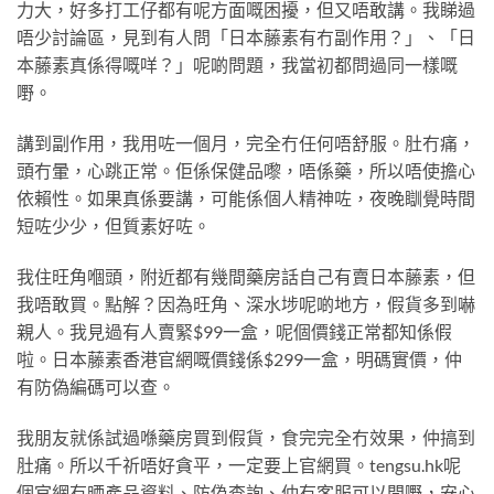
力大，好多打工仔都有呢方面嘅困擾，但又唔敢講。我睇過
唔少討論區，見到有人問「日本藤素有冇副作用？」、「日
本藤素真係得嘅咩？」呢啲問題，我當初都問過同一樣嘅
嘢。
講到副作用，我用咗一個月，完全冇任何唔舒服。肚冇痛，
頭冇暈，心跳正常。佢係保健品嚟，唔係藥，所以唔使擔心
依賴性。如果真係要講，可能係個人精神咗，夜晚瞓覺時間
短咗少少，但質素好咗。
我住旺角嗰頭，附近都有幾間藥房話自己有賣日本藤素，但
我唔敢買。點解？因為旺角、深水埗呢啲地方，假貨多到嚇
親人。我見過有人賣緊$99一盒，呢個價錢正常都知係假
啦。日本藤素香港官網嘅價錢係$299一盒，明碼實價，仲
有防偽編碼可以查。
我朋友就係試過喺藥房買到假貨，食完完全冇效果，仲搞到
肚痛。所以千祈唔好貪平，一定要上官網買。tengsu.hk呢
個官網有晒產品資料、防偽查詢、仲有客服可以問嘢，安心