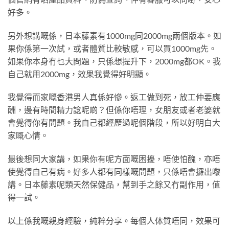
好多。
另外想講嘅係，日本藤素有1000mg同2000mg兩個版本。如
果你係第一次試，或者體質比較敏感，可以買1000mg先。
如果你本身冇乜大問題，只係想提升下，2000mg都OK。我
自己就用2000mg，效果我覺得好明顯。
我覺得而家嘅香港男人真係好慘。返工做到死，放工仲要應
酬，邊有時間精力諗呢啲？但係你唔理，女朋友或者老婆就
會覺得你有問題。我自己都經歷過呢個階段，所以好明白大
家嘅心情。
最後想同大家講，如果你有呢方面嘅困擾，唔使怕醜，亦唔
使覺得自己有病。好多人都有同樣嘅問題，只係唔會攞出嚟
講。日本藤素呢類天然保健品，幫到手之餘又冇副作用，值
得一試。
以上係我嘅親身經驗，純粹分享。每個人体質唔同，效果可