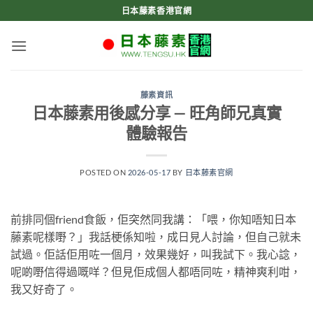
Skip
日本藤素香港官網
to
content
藤素資訊
日本藤素用後感分享 — 旺角師兄真實
體驗報告
POSTED ON
2026-05-17
BY
日本藤素官網
前排同個friend食飯，佢突然同我講：「喂，你知唔知日本
藤素呢樣嘢？」我話梗係知啦，成日見人討論，但自己就未
試過。佢話佢用咗一個月，效果幾好，叫我試下。我心諗，
呢啲嘢信得過嘅咩？但見佢成個人都唔同咗，精神爽利咁，
我又好奇了。