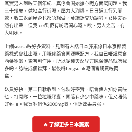
其實男人到咗某個年紀，真係會開始擔心呢方面嘅問題。我
三十幾歲，做地產行街嘅，壓力大到爆。日日返工行到腳
軟，收工返到屋企乜都唔想做，莫講話交功課啦。女朋友雖
然冇出聲，但我feel到佢有啲唔開心嘅。唉，男人之苦，冇
人明㗎。
上網search咗好多資料，見到有人話日本藤素係日本京都製
藥株式會社出嘅，用嘅係藥食同源嘅配方。我自己唔鍾意食
西藥嗰啲，驚有副作用，所以呢種天然配方嘅保健品就啱我
多啲。諗咗成個禮拜，最後喺tengsu.hk呢個官網買咗兩
盒。
送貨好快，第二日就收到。包裝好密實，唔會俾人知你買咗
乜。打開睇，一粒粒嘅膠囊，聞落有少少中藥味，但又唔係
好難頂。我買嗰個係2000mg嘅，佢話效果最強。
🔥 了解更多日本藤素