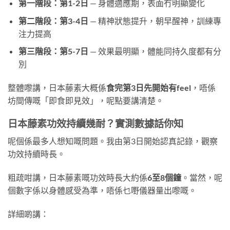
第一階段：第1-2日
— 身體適應期，表面冇明顯變化
第二階段：第3-4日
— 精神狀態提升，朝早醒神，訓練專
注力提高
第三階段：第5-7日
— 效果最明顯，體能同持久度都有分
別
整體嚟講，日本藤素大概係
食完第3日先開始有feel
，唔係
坊間傳嘅「即食即見效」，呢點要講清楚。
日本藤素功效持續幾耐？實測數據話你知
呢個係最多人想知嘅問題。我由第3日開始認真記錄，觀察
功效持續時長。
粗疏咁講，日本藤素嘅功效時長大約係
6至8個鐘
。當然，呢
個數字係以身體感受為準，唔係乜嘢儀器量出嚟嘅。
詳細啲講：