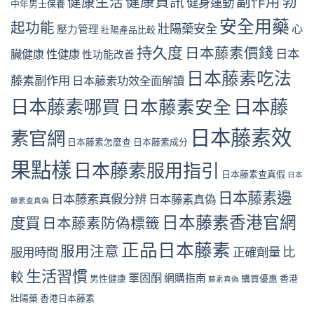
健康資訊
副作用
勃
健康生活
健身運動
中年男士保養
安全用藥
起功能
壯陽藥安全
心
壓力管理
壯陽產品比較
持久度
日本藤素價錢
日本
臟健康
性健康
性功能改善
日本藤素吃法
藤素副作用
日本藤素功效全面解讀
日本藤素哪買
日本藤
日本藤素安全
日本藤素效
素官網
日本藤素怎麼查
日本藤素成分
果點樣
日本藤素服用指引
日本藤素查真假
日本
日本藤素邊
日本藤素真假分辨
日本藤素真偽
藤素查真偽
日本藤素香港官網
度買
日本藤素防偽標籤
正品日本藤素
服用注意
比
服用時間
正確劑量
生活習慣
較
睪固酮
網購指南
男性健康
購買優惠
香港
藤素真偽
壯陽藥
香港日本藤素