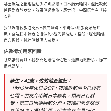
啡因退咗之後嗰種攰係好明顯嘅。日本藤素唔同，佢比較似
係調整身體狀態，效果係逐步嚟、逐步退，中間唔會有「撞
牆期」。
我試過喺佐敦道間gym做完深蹲，平時做4組就開始喘晒
氣，食咗日本藤素之後做到6組先覺得攰。當然，呢個唔係
官方數據，純粹係我個人感受。
佐敦街坊用家回饋
既然講到實測，我都問咗幾個喺佐敦、油麻地嘅街坊，睇下
佢哋點講：
陳生，42歲，佐敦地產經紀：
「我做地產成日要OT，夜晚返到屋企已經冇
乜電。朋友介紹試日本藤素，頭兩日冇感
覺，第三日開始睇到分別。夜晚同老婆嘅質
素係好咗，唔係誇張，係實實在在見到效