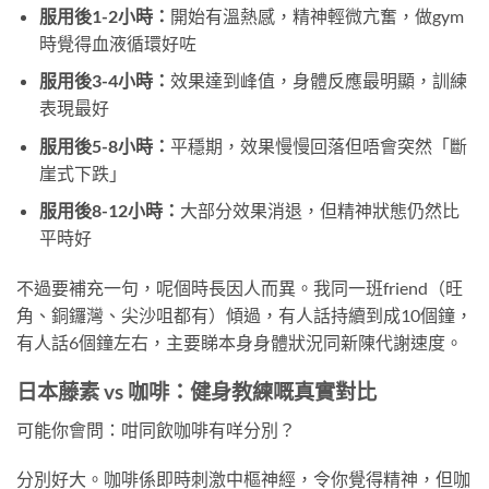
服用後1-2小時：
開始有溫熱感，精神輕微亢奮，做gym
時覺得血液循環好咗
服用後3-4小時：
效果達到峰值，身體反應最明顯，訓練
表現最好
服用後5-8小時：
平穩期，效果慢慢回落但唔會突然「斷
崖式下跌」
服用後8-12小時：
大部分效果消退，但精神狀態仍然比
平時好
不過要補充一句，呢個時長因人而異。我同一班friend（旺
角、銅鑼灣、尖沙咀都有）傾過，有人話持續到成10個鐘，
有人話6個鐘左右，主要睇本身身體狀況同新陳代謝速度。
日本藤素 vs 咖啡：健身教練嘅真實對比
可能你會問：咁同飲咖啡有咩分別？
分別好大。咖啡係即時刺激中樞神經，令你覺得精神，但咖