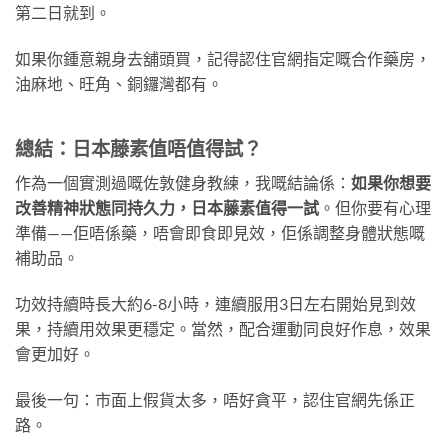
第二日就到。
如果你鍾意親身去舖頭買，記得認住官網指定嘅合作藥房，
油麻地、旺角、銅鑼灣都有。
總結：日本藤素值唔值得試？
作為一個實測過嘅佐敦健身教練，我嘅結論係：
如果你想要
改善精神狀態同持久力，日本藤素值得一試
。但你要有心理
準備——佢唔係藥，唔會即食即見效，佢係調整身體狀態嘅
補助品。
功效持續時長大約6-8小時，連續服用3日左右開始見到效
果，持續用效果更穩定。當然，配合運動同良好作息，效果
會更加好。
最後一句：市面上假貨太多，唔好貪平，認住官網先係正
路。