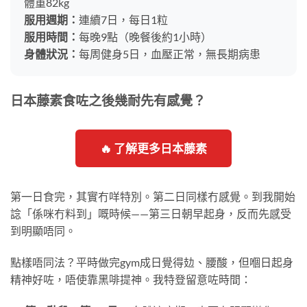
體重82kg
服用週期：
連續7日，每日1粒
服用時間：
每晚9點（晚餐後約1小時）
身體狀況：
每周健身5日，血壓正常，無長期病患
日本藤素食咗之後幾耐先有感覺？
🔥 了解更多日本藤素
第一日食完，其實冇咩特別。第二日同樣冇感覺。到我開始
諗「係咪冇料到」嘅時候——第三日朝早起身，反而先感受
到明顯唔同。
點樣唔同法？平時做完gym成日覺得攰、腰酸，但嗰日起身
精神好咗，唔使靠黑啡提神。我特登留意咗時間：