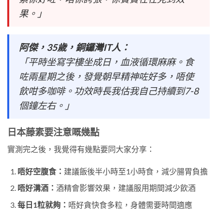
果。」
阿傑，35歲，銅鑼灣IT人：
「平時坐寫字樓坐成日，血液循環麻麻。食
咗兩星期之後，發覺朝早精神咗好多，唔使
飲咁多咖啡。功效時長我估我自己持續到7-8
個鐘左右。」
日本藤素要注意嘅幾點
實測完之後，我覺得有幾點要同大家分享：
唔好空腹食：
建議飯後半小時至1小時食，減少腸胃負擔
唔好溝酒：
酒精會影響效果，建議服用期間減少飲酒
每日1粒就夠：
唔好貪快食多粒，身體需要時間適應