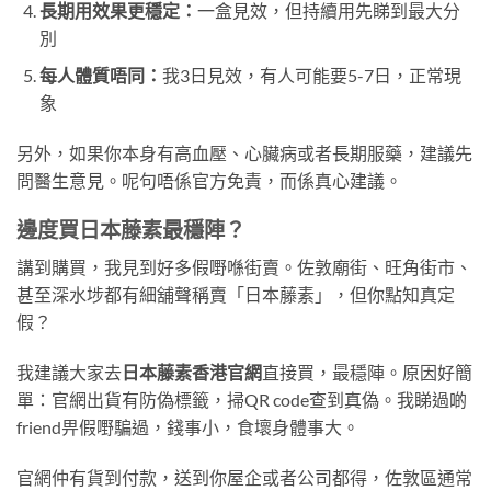
長期用效果更穩定：
一盒見效，但持續用先睇到最大分
別
每人體質唔同：
我3日見效，有人可能要5-7日，正常現
象
另外，如果你本身有高血壓、心臟病或者長期服藥，建議先
問醫生意見。呢句唔係官方免責，而係真心建議。
邊度買日本藤素最穩陣？
講到購買，我見到好多假嘢喺街賣。佐敦廟街、旺角街市、
甚至深水埗都有細舖聲稱賣「日本藤素」，但你點知真定
假？
我建議大家去
日本藤素香港官網
直接買，最穩陣。原因好簡
單：官網出貨有防偽標籤，掃QR code查到真偽。我睇過啲
friend畀假嘢騙過，錢事小，食壞身體事大。
官網仲有貨到付款，送到你屋企或者公司都得，佐敦區通常