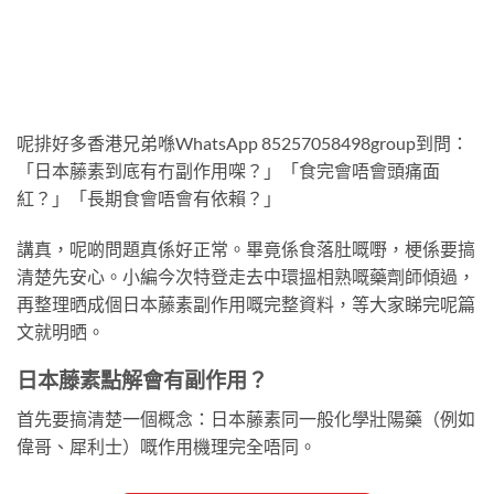
呢排好多香港兄弟喺WhatsApp 85257058498group到問：
「日本藤素到底有冇副作用㗎？」「食完會唔會頭痛面
紅？」「長期食會唔會有依賴？」
講真，呢啲問題真係好正常。畢竟係食落肚嘅嘢，梗係要搞
清楚先安心。小編今次特登走去中環搵相熟嘅藥劑師傾過，
再整理晒成個日本藤素副作用嘅完整資料，等大家睇完呢篇
文就明晒。
日本藤素點解會有副作用？
首先要搞清楚一個概念：日本藤素同一般化學壯陽藥（例如
偉哥、犀利士）嘅作用機理完全唔同。