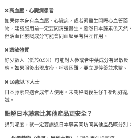
❌ 高血壓、心臟病患者
如果你本身有高血壓、心臟病，或者緊醫生開嘅心血管藥
物，建議服用前一定要問清楚醫生。雖然日本藤素係天然，
但活血化瘀嘅成分可能會同血壓藥有相互作用。
❌ 過敏體質
好少數人（低於0.5%）可能對人參或者中藥成分有過敏反
應。如果服後出現皮疹、呼吸困難，要立即停藥並求醫。
❌ 18歲以下人士
日本藤素只適合成年人使用。未夠秤嘅後生仔千祈唔好亂
試。
點解日本藤素比其他產品更安全？
講到呢度，就一定要講返日本藤素同坊間其他產品嘅分別：