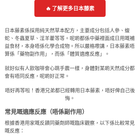
🔥 了解更多日本藤素
日本藤素係採用純天然草本配方，主要成分包括人參、蝮
蛇、冬蟲夏草、淫羊藿等等。呢啲都係中藥裡面成日用嘅補
益食材，本身唔係化學合成物。所以嚴格嚟講，日本藤素唔
算係「藥物副作用」，而係「體質適應反應」。
就好似有人飲咖啡會心跳手震一樣，身體對某啲天然成分都
會有唔同反應，呢啲好正常。
唔好再等啦！香港兄弟都已經轉用日本藤素，唔好俾自己後
悔。
常見嘅適應反應（唔係副作用）
根據香港用家嘅反饋同藥劑師嘅臨床觀察，以下係比較常見
嘅反應：