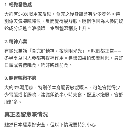
1. 輕微發熱感
大約有5-8%嘅用家反映，食完之後身體會有少少發熱。特
別係天氣凍嘅時候，反而覺得幾舒服。呢個係因為人參同蝮
蛇成分促進血液循環，令到體溫稍為上升。
2. 精神亢奮
有啲兄弟話「食完好精神，夜晚眼光光」。呢個都正常——
冬蟲夏草同人參都有提神作用。建議如果怕影響睡眠，最好
日頭或者傍晚食，唔好臨瞓前食。
3. 腸胃輕微不適
大約3%嘅用家，特別係本身腸胃敏感嘅人，可能會覺得少
少胃脹或者腸鳴。建議飯後半小時先食，配溫水送服，會舒
服好多。
真正要留意嘅情況
雖然日本藤素好安全，但以下情況要特別小心：