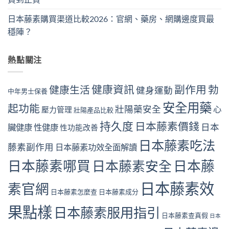
日本藤素購買渠道比較2026：官網、藥房、網購邊度買最
穩陣？
熱點關注
健康資訊
副作用
勃
健康生活
健身運動
中年男士保養
安全用藥
起功能
壯陽藥安全
心
壓力管理
壯陽產品比較
持久度
日本藤素價錢
日本
臟健康
性健康
性功能改善
日本藤素吃法
藤素副作用
日本藤素功效全面解讀
日本藤素哪買
日本藤素安全
日本藤
日本藤素效
素官網
日本藤素怎麼查
日本藤素成分
果點樣
日本藤素服用指引
日本藤素查真假
日本