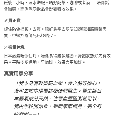
飯後半小時，溫水送服。唔好配茶、咖啡或者酒——唔係話
會衝突，而係呢啲飲品會影響吸收效果。
✅ 買正貨
認住防偽標籤，去買。唔好貪平去啲唔知頭唔知路嘅藥房
買，中過招嘅師兄已經唔少。
✅ 適量休息
日本藤素唔係仙丹，唔係食得越多越勁。身體狀態好先有效
果。平時多啲運動，早啲瞓，效果會更加好。
真實用家分享
「我本身有輕微高血壓，食之前好擔心。
後尾去咗中環覆診順便問醫生，醫生話日
本藤素成分天然，注意血壓監測就可以。
我由半粒開始食，到而家兩個月，完全冇
唔舒服——」