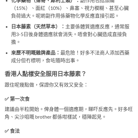
化學藥物（偉哥、犀利士類）：
副作用包括頭痛
（15%）、面紅（10%）、鼻塞、視力模糊、甚至心臟
負荷過大。呢啲副作用係藥物化學反應直接引起。
日本藤素（天然草本）：
主要係體質適應反應，通常服
用3-5日後身體適應就會消失。唔會對心臟造成直接負
擔。
來歷不明嘅雜牌產品：
最危險！好多不法商人添加西藥
成分但冇標明，食咗隨時出事。
香港人點樣安全服用日本藤素？
跟住呢幾點做，保證你又有效又安全：
✅ 第一次食
建議由半粒開始。俾身體一個適應期，睇吓反應先。好多旺
角、尖沙咀嘅 brother 都係咁樣試，穩陣起見。
✅ 食法