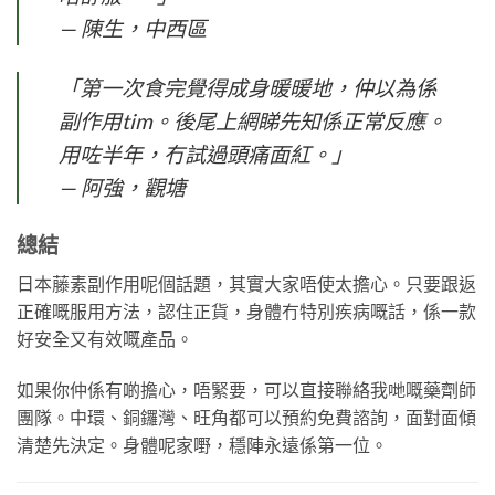
— 陳生，中西區
「第一次食完覺得成身暖暖地，仲以為係
副作用tim。後尾上網睇先知係正常反應。
用咗半年，冇試過頭痛面紅。」
— 阿強，觀塘
總結
日本藤素副作用呢個話題，其實大家唔使太擔心。只要跟返
正確嘅服用方法，認住正貨，身體冇特別疾病嘅話，係一款
好安全又有效嘅產品。
如果你仲係有啲擔心，唔緊要，可以直接聯絡我哋嘅藥劑師
團隊。中環、銅鑼灣、旺角都可以預約免費諮詢，面對面傾
清楚先決定。身體呢家嘢，穩陣永遠係第一位。