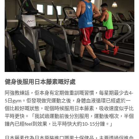
健身後服用日本藤素嘅好處
阿強教練話，佢本身有定期做重訓嘅習慣，每星期最少去4-
5日gym。佢發現做完運動之後，身體血液循環已經處於一
個比較好嘅狀態，呢個時候服用日本藤素，吸收速度似乎比
平時更快。「我試過運動前後分別服用，運動後嗰次，半個
鐘內已經feel到效果，比平時快大約10-15分鐘。」
日本藤素作為日本原裝進口嘅男士保健品，主要透過促進血