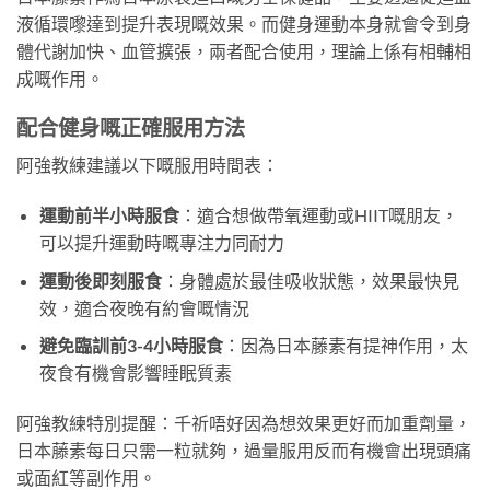
液循環嚟達到提升表現嘅效果。而健身運動本身就會令到身
體代謝加快、血管擴張，兩者配合使用，理論上係有相輔相
成嘅作用。
配合健身嘅正確服用方法
阿強教練建議以下嘅服用時間表：
運動前半小時服食
：適合想做帶氧運動或HIIT嘅朋友，
可以提升運動時嘅專注力同耐力
運動後即刻服食
：身體處於最佳吸收狀態，效果最快見
效，適合夜晚有約會嘅情況
避免臨訓前3-4小時服食
：因為日本藤素有提神作用，太
夜食有機會影響睡眠質素
阿強教練特別提醒：千祈唔好因為想效果更好而加重劑量，
日本藤素每日只需一粒就夠，過量服用反而有機會出現頭痛
或面紅等副作用。