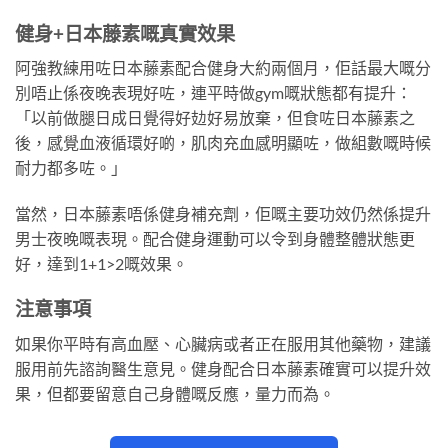
健身+日本藤素嘅真實效果
阿強教練用咗日本藤素配合健身大約兩個月，佢話最大嘅分
別唔止係夜晚表現好咗，連平時做gym嘅狀態都有提升：
「以前做腿日成日覺得好攰好易放棄，但食咗日本藤素之
後，感覺血液循環好啲，肌肉充血感明顯咗，做組數嘅時候
耐力都多咗。」
當然，日本藤素唔係健身補充劑，佢嘅主要功效仍然係提升
男士夜晚嘅表現。配合健身運動可以令到身體整體狀態更
好，達到1+1>2嘅效果。
注意事項
如果你平時有高血壓、心臟病或者正在服用其他藥物，建議
服用前先諮詢醫生意見。健身配合日本藤素確實可以提升效
果，但都要留意自己身體嘅反應，量力而為。