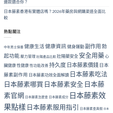
邊款適合你？
日本藤素香港有實體店嗎？2026年藥房與網購渠道全面比
較
熱點關注
副作用
健康資訊
勃
健康生活
健身運動
中年男士保養
安全用藥
起功能
壯陽藥安全
心
壓力管理
壯陽產品比較
持久度
日本藤素價錢
日本
臟健康
性健康
性功能改善
日本藤素吃法
藤素副作用
日本藤素功效全面解讀
日本藤
日本藤素哪買
日本藤素安全
日本藤素效
素官網
日本藤素怎麼查
日本藤素成分
果點樣
日本藤素服用指引
日本藤素查真假
日本