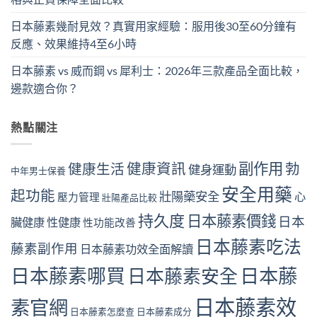
日本藤素幾耐見效？真實用家經驗：服用後30至60分鐘有
反應、效果維持4至6小時
日本藤素 vs 威而鋼 vs 犀利士：2026年三款產品全面比較，
邊款適合你？
熱點關注
副作用
健康資訊
勃
健康生活
健身運動
中年男士保養
安全用藥
起功能
壯陽藥安全
心
壓力管理
壯陽產品比較
持久度
日本藤素價錢
日本
臟健康
性健康
性功能改善
日本藤素吃法
藤素副作用
日本藤素功效全面解讀
日本藤素哪買
日本藤
日本藤素安全
日本藤素效
素官網
日本藤素怎麼查
日本藤素成分