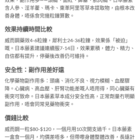
含人參、淫羊藿、瑪卡、東革阿里等草本提取物，由根本改
善身體，唔係食完幾粒鐘算數。
效果持續時間比較
威而鋼藥效4-6粒鐘，犀利士24-36粒鐘，效果係「被迫」
嘅。日本藤素建議連續服7-14日，效果累積，體力、精力、
自信都有提升，停藥後改善仍可維持。
安全性：副作用差好遠
化學藥物副作用多：頭痛、消化不良、視力模糊、血壓驟
降。心臟病、高血壓、肝腎功能差嘅人唔用得，同心臟藥有
衝突可致命。日本藤素草本成分安全性高，正常劑量冇明顯
副作用，唔會同常見藥物衝突。
價錢比較
威而鋼一粒$80-$120，一個月用10次開支過千。日本藤素
一盒食一個月，均價差唔多，但帶嚟身體整體改善，長遠計