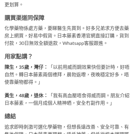
更划算。
購買渠道同保障
化學藥物係處方藥，要睇醫生先買到。好多兄弟求方便去藥
房上網買，好易中假貨。日本藤素香港官網直接訂購，貨到
付款，30日無效全額退款，Whatsapp客服跟進。
用家點講？
陳生，35歲，灣仔：
「以前用威而鋼效果快但要計時，好唔
自然。轉日本藤素兩個禮拜，晨勃返嚟，夜晚穩定好多，唔
使靠藥物都得。」
黃生，48歲，退休：
「我有高血壓唔食得威而鋼。朋友介紹
日本藤素，一個月成個人精神晒，安全冇副作用。」
總結
追求即時刺激可選化學藥物，但想長遠改善、安全可靠、有