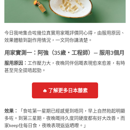
今日我哋集合咗幾位真實用家嘅評價同心得，由服用原因、
效果體驗到副作用情況，一文同你講清楚。
用家實測一：阿強（35歲・工程師）— 服用3個月
服用原因：
工作壓力大，夜晚同伴侶嘅表現愈來愈差，有時
甚至完全提唔起勁。
🔥 了解更多日本藤素
效果：
「食咗第一星期已經感覺到唔同，早上自然勃起明顯
多咗。到第三星期，夜晚嘅持久度同硬度都有好大改善。而
家keep住每日食，夜晚表現返返晒嚟。」