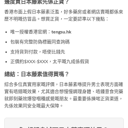
邊度買日本藤素先係正貨？
香港市面上假日本藤素泛濫，好多藥房或者網店賣嘅都係來
歷不明嘅仿冒品。想買正貨，一定要認準以下幾點：
唯一授權香港官網：
tengsu.hk
包裝有完整防偽標籤同查詢碼
支持貨到付款，唔使比錢先
正價約$XXX-$XXX，太平嘅九成係假貨
總結：日本藤素值得買嗎？
綜合多位真實用家嘅評價，日本藤素喺提升男士表現方面確
實有唔錯嘅效果，尤其適合想慢慢調理身體、唔鍾意食完藥
就即刻藥效爆發嗰種感覺嘅朋友。最重要係揀啱正貨渠道，
先係效果同安全嘅最大保障。