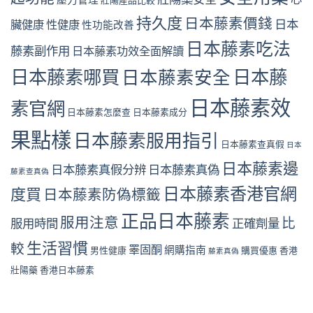
持久度
日本藤素價錢
日本
臟健康
性健康
性功能改善
日本藤素吃法
藤素副作用
日本藤素功效全面解讀
日本藤素哪買
日本藤
日本藤素安全
日本藤素效
素官網
日本藤素怎麼查
日本藤素成分
果點樣
日本藤素服用指引
日本藤素查真假
日本
日本藤素邊
日本藤素真假分辨
日本藤素真偽
藤素查真偽
日本藤素香港官網
度買
日本藤素防偽標籤
正品日本藤素
服用注意
比
服用時間
正確劑量
生活習慣
較
睪固酮
網購指南
男性健康
購買優惠
香港
藤素真偽
壯陽藥
香港日本藤素