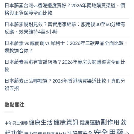
日本藤素台灣vs香港邊度買好？2026年兩地購買渠道、價
格與正貨保障全面比較
日本藤素幾耐見效？真實用家經驗：服用後30至60分鐘有
反應、效果維持4至6小時
日本藤素 vs 威而鋼 vs 犀利士：2026年三款產品全面比較，
邊款適合你？
日本藤素香港有實體店嗎？2026年藥房與網購渠道全面比
較
日本藤素正品哪裡買？2026年香港購買渠道比較＋真假分
辨五招
熱點關注
健康資訊
副作用
勃
健康生活
健身運動
中年男士保養
安全用藥
起功能
壯陽藥安全
心
壓力管理
壯陽產品比較