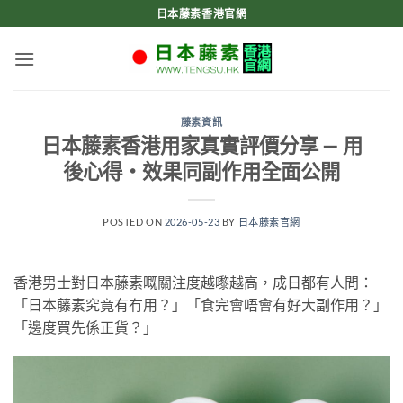
Skip
日本藤素香港官網
to
content
藤素資訊
日本藤素香港用家真實評價分享 — 用
後心得・效果同副作用全面公開
POSTED ON
2026-05-23
BY
日本藤素官網
香港男士對日本藤素嘅關注度越嚟越高，成日都有人問：
「日本藤素究竟有冇用？」「食完會唔會有好大副作用？」
「邊度買先係正貨？」