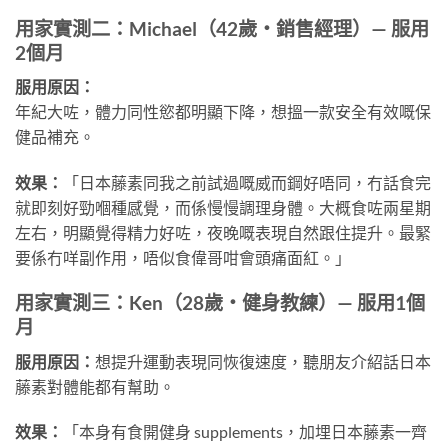
用家實測二：Michael（42歲・銷售經理）— 服用
2個月
服用原因：
年紀大咗，體力同性慾都明顯下降，想搵一款安全有效嘅保
健品補充。
效果：
「日本藤素同我之前試過嘅威而鋼好唔同，冇話食完
就即刻好勁嗰種感覺，而係慢慢調理身體。大概食咗兩星期
左右，明顯覺得精力好咗，夜晚嘅表現自然跟住提升。最緊
要係冇咩副作用，唔似食偉哥咁會頭痛面紅。」
用家實測三：Ken（28歲・健身教練）— 服用1個
月
服用原因：
想提升運動表現同恢復速度，聽朋友介紹話日本
藤素對體能都有幫助。
效果：
「本身有食開健身 supplements，加埋日本藤素一齊