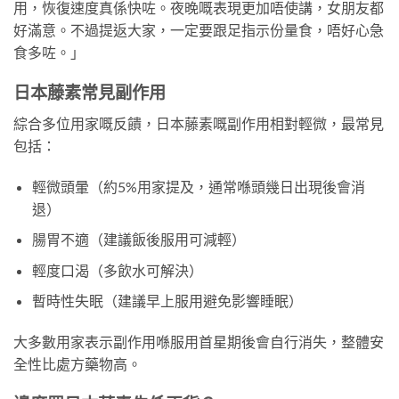
用，恢復速度真係快咗。夜晚嘅表現更加唔使講，女朋友都
好滿意。不過提返大家，一定要跟足指示份量食，唔好心急
食多咗。」
日本藤素常見副作用
綜合多位用家嘅反饋，日本藤素嘅副作用相對輕微，最常見
包括：
輕微頭暈（約5%用家提及，通常喺頭幾日出現後會消
退）
腸胃不適（建議飯後服用可減輕）
輕度口渴（多飲水可解決）
暫時性失眠（建議早上服用避免影響睡眠）
大多數用家表示副作用喺服用首星期後會自行消失，整體安
全性比處方藥物高。