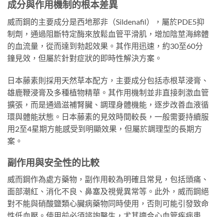
成分與作用機制的根本差異
威而鋼的主要成分是西地那非（Sildenafil），屬於PDE5抑
制劑，通過阻斷特定酶來放鬆血管平滑肌，增加陰莖海綿體
的血流量，從而達到勃起效果。其作用迅速，約30至60分
鐘見效，但屬於針對症狀的即時性解決方案。
日本藤素則採用天然草本配方，主要成分包括赤根草浸膏、
雄鹿鞭浸膏及多種植物精華。其作用機制並非直接刺激血管
擴張，而是通過滋補腎臟、調理身體機能，逐步改善血液循
環與體能狀態。日本藤素的見效時間較長，一般需要持續服
用2至4星期方能感受到明顯效果，但屬於調理型的長期方
案。
副作用與安全性的比較
威而鋼作為處方藥物，副作用較為明確且常見，包括頭痛、
面部潮紅、消化不良、鼻塞及視覺異常等。此外，威而鋼絕
對不能與硝酸鹽類心臟病藥物同時使用，否則可能引發致命
性低血壓。使用前必須諮詢醫生，尤其適合心血管疾病患