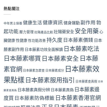
熱點關注
健康資訊
副作用
勃
健康生活
健身運動
中年男士保養
安全用藥
起功能
壯陽藥安全
心
壓力管理
壯陽產品比較
持久度
日本藤素價錢
日本
臟健康
性健康
性功能改善
日本藤素吃法
藤素副作用
日本藤素功效全面解讀
日本藤素哪買
日本藤
日本藤素安全
日本藤素效
素官網
日本藤素怎麼查
日本藤素成分
果點樣
日本藤素服用指引
日本藤素查真假
日本
日本藤素邊
日本藤素真假分辨
日本藤素真偽
藤素查真偽
日本藤素香港官網
度買
日本藤素防偽標籤
正品日本藤素