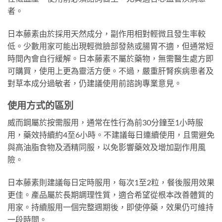
者。
日本藤素由於採用天然成分，副作用相對輕微且發生率較
低。少數用家可能出現輕微臉部發熱或腸胃不適，但通常短
時間內會自行緩解。日本藤素不屬於藥物，無需醫生處方即
可購買，使用上更為靈活方便。不過，嚴重肝腎疾病患者及
對草本成分過敏者，仍建議使用前諮詢專業意見。
使用方式的區別
威而鋼屬於按需服用，通常在性行為前30分鐘至1小時服
用，藥效持續約4至6小時。不建議每日連續使用，且需避免
與高油脂食物及酒精同服，以免影響藥效及增加副作用風
險。
日本藤素則建議每日定時服用，每次1至2粒，餐後服用效果
更佳。產品屬於長期調理性質，適合希望從根本改善體質的
用家。持續服用一個完整週期後，即使停藥，效果仍可維持
一段時間。