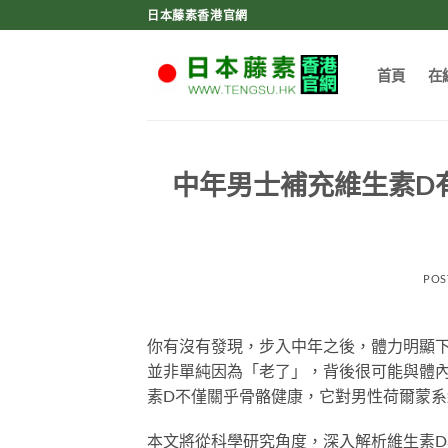
Skip
日本藤素香港官網
to
content
首頁
在
中年男士補充維生素D
POS
你有沒有發現，步入中年之後，體力明顯
並非單純因為「老了」，背後很可能與體內
素D不僅關乎骨骼健康，它對男性荷爾蒙
本文將從科學研究角度，深入解析維生素