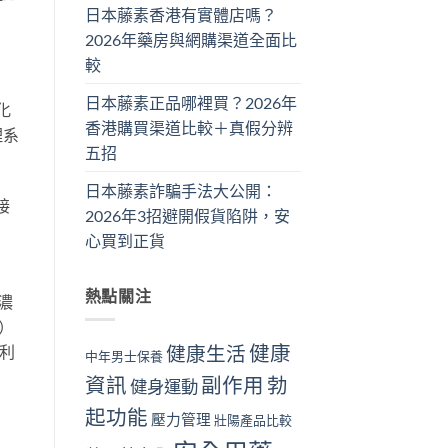
日本藤素香港有實體店嗎？
2026年藥房與網購渠道全面比
較
日本藤素正品哪裡買？2026年
化
香港購買渠道比較＋真假分辨
理系
五招
日本藤素詐騙手法大公開：
接
2026年3招避開假貨陷阱，安
心買到正貨
熱點關注
酮濃
）
健康
利
健康生活
中年男士保養
資訊
副作用
勃
健身運動
起功能
壓力管理
壯陽產品比較