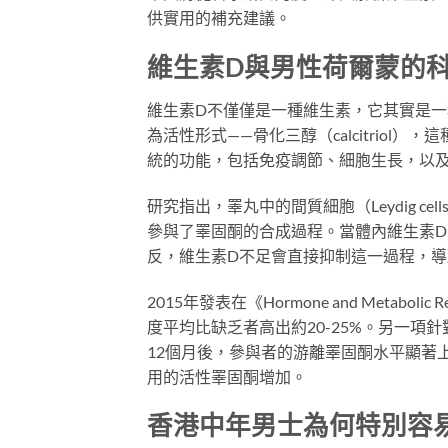
供實用的補充建議。
維生素D與男性荷爾蒙的
維生素D不僅僅是一種維生素，它其實是一
為活性形式——骨化三醇（calcitrio
統的功能，包括免疫調節、細胞生長，以
研究指出，睪丸中的間質細胞（Leydig c
參與了睪固酮的合成過程。當體內維生素
反，維生素D不足會直接抑制這一過程，
2015年發表在《Hormone and Meta
度平均比缺乏者高出約20-25%。另一項針
12個月後，參與者的游離睪固酮水平顯著
用的活性睪固酮增加。
香港中年男士為何特別容