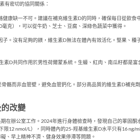
養素有密切的協同關係：
骼健康缺一不可。建議在補充維生素D的同時，確保每日從飲食
00毫克），可以從牛奶、芝士、豆腐、深綠色蔬菜中獲得。
因子。沒有足夠的鎂，維生素D無法在體內有效活化。堅果、種
生素D共同作用於男性荷爾蒙系統。生蠔、紅肉、南瓜籽都是富
至骨骼而非血管壁，避免血管鈣化。部分高品質的維生素D補充
後的改變
長期在辦公室工作。2024年進行身體檢查時，發現自己的睪固酮
下限12 nmol/L），同時體內的25-羥基維生素D水平只有16 ng/m
障礙、早上精神不濟、健身效果停滯等問題。