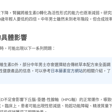
量下降，腎臟將維生素D轉化為活性形式的能力也逐漸減弱。研究
20歲年輕人要低約四倍。中年男士雖然未到老年階段，但合成效
的具體影響
平時，可能出現以下一系列問題：
維生素D外，部分中年男士亦會選擇結合傳統草本配方來全面調
性健康產品的信息，可以參考
日本藤素官方網站
的相關介紹，了
D不足會影響下丘腦-垂體-性腺軸（HPG軸）的正常運作，導致
成。臨床上，患者可能出現性慾減退、勃起功能障礙、精液質量
，這些症狀獲得了明顯改善。