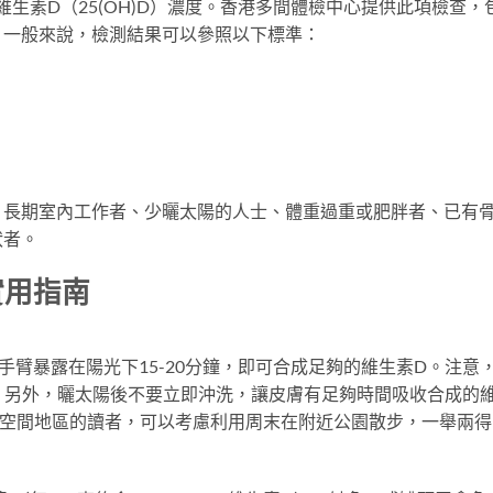
維生素D（25(OH)D）濃度。香港多間體檢中心提供此項檢查，
。一般來說，檢測結果可以參照以下標準：
：長期室內工作者、少曬太陽的人士、體重過重或肥胖者、已有
狀者。
實用指南
手臂暴露在陽光下15-20分鐘，即可合成足夠的維生素D。注意
。另外，曬太陽後不要立即沖洗，讓皮膚有足夠時間吸收合成的
外空間地區的讀者，可以考慮利用周末在附近公園散步，一舉兩得