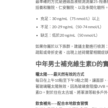
最準確的方式是通過血液檢測測量25-羥基
括養和醫院、仁安醫院、以及多間化驗所
充足：30 ng/mL（75 nmol/L）以上
不足：20-29 ng/mL（50-74 nmol/L）
缺乏：低於20 ng/mL（50 nmol/L）
如果你屬於以下族群，建議主動進行檢測
疏鬆或骨折史者、出現上述荷爾蒙相關症
中年男士補充維生素D的
曬太陽——最天然有效的方式
每日在上午10點至下午3點之間，讓面部、
著玻璃曬太陽無效，因為玻璃會阻擋UVB
素D。對於住在太古城、將軍澳等較多戶
飲食補充——配合本地飲食習慣