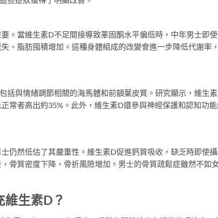
重要。當維生素D不足間接導致睪固酮水平偏低時，中年男士即使
流失、脂肪囤積增加。這種身體組成的改變會進一步降低代謝率
包括與情緒調節相關的海馬體和前額葉皮質。研究顯示，維生素
正常者高出約35%。此外，維生素D還參與神經保護和認知功能
。
男士仍然低估了其嚴重性。維生素D促進鈣質吸收，缺乏時即使攝
去，骨質密度下降，骨折風險增加。男士的骨質疏鬆症雖然不如
充維生素D？