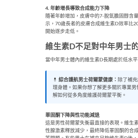
4. 年齡增長導致合成能力下降
隨著年齡增加，皮膚中的7-脫氫膽固醇含
示，70歲長者的皮膚合成維生素D效率比
開始逐步走低。
維生素D不足對中年男士
當中年男士體內的維生素D長期處於低水
💊
綜合護航男士荷爾蒙健康：
除了補充
理身體。如果你想了解更多關於專業男
解如何從多角度維護荷爾蒙平衡。
睪固酮下降與性功能減退
這是男性荷爾蒙失衡最直接的表現。維生素
性腺激素釋放減少，最終降低睪固酮的合
等問題。有些男士在補充足夠維生素D後