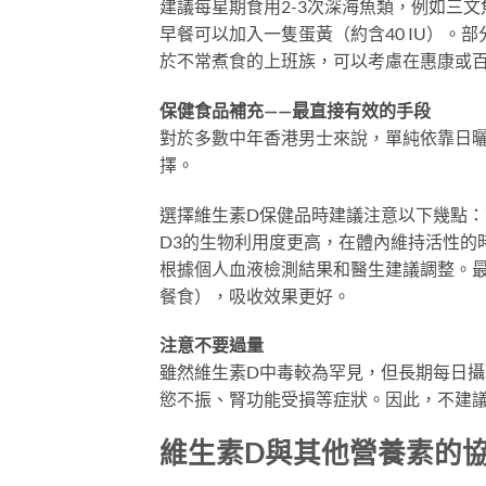
建議每星期食用2-3次深海魚類，例如三文魚（
早餐可以加入一隻蛋黃（約含40 IU）
於不常煮食的上班族，可以考慮在惠康或
保健食品補充——最直接有效的手段
對於多數中年香港男士來說，單純依靠日
擇。
選擇維生素D保健品時建議注意以下幾點：
D3的生物利用度更高，在體內維持活性的時間
根據個人血液檢測結果和醫生建議調整。
餐食），吸收效果更好。
注意不要過量
雖然維生素D中毒較為罕見，但長期每日攝取
慾不振、腎功能受損等症狀。因此，不建
維生素D與其他營養素的