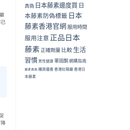
日本藤素邊度買
日
真偽
日本
顯
本藤素防偽標籤
率已
藤素香港官網
服用時間
正品日本
服用注意
藤素
生活
比較
正確劑量
習慣
睪固酮
網購指南
男性健康
購買優惠
香港壯陽藥
香港日
藤素真偽
本藤素
促
下降