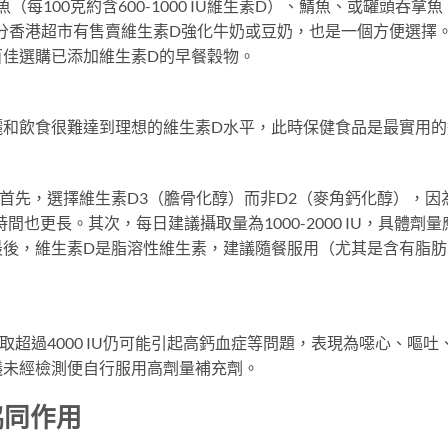
每100克約含600-1000 IU維生素D）、鯖魚、或罐頭吞拿魚
。部分香港超市有售賣維生素D強化牛奶或豆奶，也是一個方便選擇
百佳選購已添加維生素D的早餐穀物。
曬和飲食很難達到理想的維生素D水平，此時保健食品是最實用的
首先，選擇維生素D3（膽骨化醇）而非D2（麥角鈣化醇），因
也更長。其次，每日建議攝取量為1000-2000 IU，具體劑量
最後，維生素D是脂溶性維生素，建議隨餐服用（尤其是含有脂肪
超過4000 IU仍可能引起高鈣血症等問題，表現為噁心、嘔吐
議未經檢測便自行服用高劑量補充劑。
協同作用