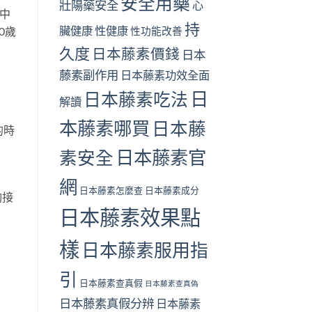
安全用藥
壯陽藥安全
心
中
持
臟健康
性健康
性功能改善
0歲
久度
日本藤素價錢
日本
藤素副作用
日本藤素功效全面
日
日本藤素吃法
解讀
本藤素哪買
日本藤
的時
日本藤素官
素安全
網
日本藤素怎麼查
日本藤素成分
夠接
日本藤素效果點
樣
日本藤素服用指
引
日本藤素查真假
日本藤素查真偽
日本藤素真假分辨
日本藤素