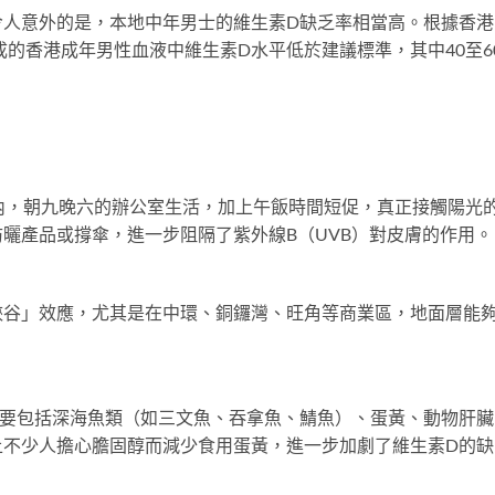
令人意外的是，本地中年男士的維生素D缺乏率相當高。根據香港
成的香港成年男性血液中維生素D水平低於建議標準，其中40至6
內，朝九晚六的辦公室生活，加上午飯時間短促，真正接觸陽光
曬產品或撐傘，進一步阻隔了紫外線B（UVB）對皮膚的作用。
峽谷」效應，尤其是在中環、銅鑼灣、旺角等商業區，地面層能
主要包括深海魚類（如三文魚、吞拿魚、鯖魚）、蛋黃、動物肝臟
上不少人擔心膽固醇而減少食用蛋黃，進一步加劇了維生素D的缺