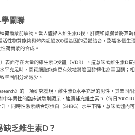
科學關聯
種荷爾蒙前驅物。當人體攝入維生素D後，肝臟和腎臟會將其轉
l），這種活性物質能夠與體內超過200種基因的受體結合，影響多個生
及性荷爾蒙的合成。
ells）表面存在大量的維生素D受體（VDR）。這意味著維生素D直
D水平充足時，間質細胞能夠更有效地將膽固醇轉化為睪固酮；相
導致睪固酮分泌減少。
bolic Research》的一項研究發現，維生素D水平充足的男性，其睪固
對中年男性的臨床試驗則顯示，連續補充維生素D（每日3000 IU
上升，同時性激素結合球蛋白（SHBG）水平下降，意味著體內可
易缺乏維生素D？