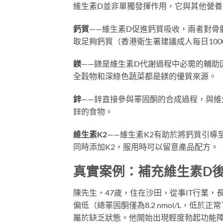
維生素D並非單獨發揮作用，它與其他營
鈣質
——維生素D促進鈣質吸收，兩者對骨
取足夠鈣質（香港衛生署建議成人每日10
鎂
——鎂是維生素D代謝過程中必需的輔助
全穀物和深綠色蔬菜都是鎂的優質來源。
鋅
——鋅直接參與睪固酮的合成過程，與維
鋅的食物。
維生素K2
——維生素K2有助於將鈣質引導
同時添加K2，服用時可以留意產品配方。
真實案例：補充維生素D
陳先生，47歲，住在沙田，從事IT行業，
偏低（總睪固酮僅為8.2 nmol/L，低於正常
屬於缺乏狀態。他開始出現輕度勃起功能