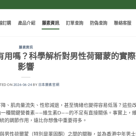
線訂購
產品介紹
藤素資訊
訂單查詢
防偽查詢
聯絡客服
藤素資訊
有用嗎？科學解析對男性荷爾蒙的實際
影響
TED ON
2026-06-24
BY
日本藤素官網
下降、肌肉量流失、性慾減退，甚至情緒也變得容易低落？這些
一種關鍵營養素——維生素D——的不足有直接關係。事實上，
系統的調節作用，遠比你想像中重要得多。
D與男性荷爾蒙（特別是睪固酮）之間的關聯，並為香港中年男士