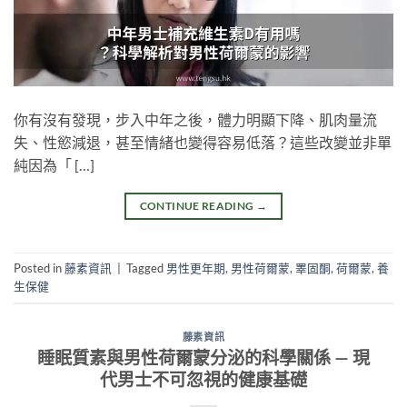
你有沒有發現，步入中年之後，體力明顯下降、肌肉量流
失、性慾減退，甚至情緒也變得容易低落？這些改變並非單
純因為「 […]
CONTINUE READING
→
Posted in
藤素資訊
|
Tagged
男性更年期
,
男性荷爾蒙
,
睪固酮
,
荷爾蒙
,
養
生保健
藤素資訊
睡眠質素與男性荷爾蒙分泌的科學關係 — 現
代男士不可忽視的健康基礎