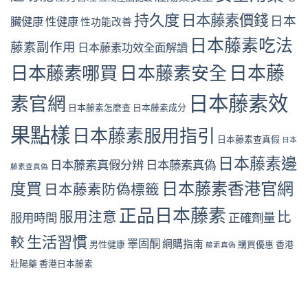
持久度
日本藤素價錢
日本
臟健康
性健康
性功能改善
日本藤素吃法
藤素副作用
日本藤素功效全面解讀
日本藤
日本藤素哪買
日本藤素安全
日本藤素效
素官網
日本藤素怎麼查
日本藤素成分
果點樣
日本藤素服用指引
日本藤素查真假
日本
日本藤素邊
日本藤素真假分辨
日本藤素真偽
藤素查真偽
日本藤素香港官網
度買
日本藤素防偽標籤
正品日本藤素
服用注意
比
服用時間
正確劑量
生活習慣
較
睪固酮
網購指南
男性健康
購買優惠
香港
藤素真偽
壯陽藥
香港日本藤素