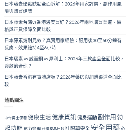
日本藤素優點缺點全面拆解：2026年用家評價、副作用風
險與購買建議
日本藤素台灣vs香港邊度買好？2026年兩地購買渠道、價
格與正貨保障全面比較
日本藤素幾耐見效？真實用家經驗：服用後30至60分鐘有
反應、效果維持4至6小時
日本藤素 vs 威而鋼 vs 犀利士：2026年三款產品全面比較，
邊款適合你？
日本藤素香港有實體店嗎？2026年藥房與網購渠道全面比
較
熱點關注
副作用
健康資訊
勃
健康生活
健身運動
中年男士保養
安全用藥
起功能
壯陽藥安全
心
壓力管理
壯陽產品比較