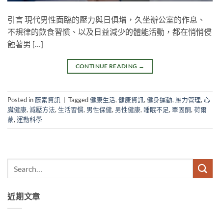
引言 現代男性面臨的壓力與日俱增，久坐辦公室的作息、
不規律的飲食習慣、以及日益減少的體能活動，都在悄悄侵
蝕著男 […]
CONTINUE READING
→
Posted in
藤素資訊
|
Tagged
健康生活
,
健康資訊
,
健身運動
,
壓力管理
,
心
臟健康
,
減壓方法
,
生活習慣
,
男性保健
,
男性健康
,
睡眠不足
,
睪固酮
,
荷爾
蒙
,
運動科學
近期文章