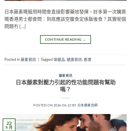
日本藤素嘅服用時間會直接影響藥效發揮，好多第一次購買
嘅香港男士都會問：到底應該空腹食定係飯後食？其實呢個
問題冇 […]
CONTINUE READING
→
Posted in
藤素資訊
|
Tagged
保健品
,
健康資訊
,
香港
藤素資訊
日本藤素對壓力引起的性功能問題有幫助
嗎？
POSTED ON
2026-06-22
BY
日本藤素官網
22
6 月