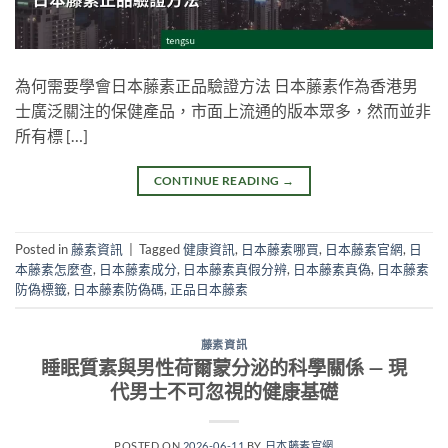
為何需要學會日本藤素正品驗證方法 日本藤素作為香港男
士廣泛關注的保健產品，市面上流通的版本眾多，然而並非
所有標 […]
CONTINUE READING
→
Posted in
藤素資訊
|
Tagged
健康資訊
,
日本藤素哪買
,
日本藤素官網
,
日
本藤素怎麼查
,
日本藤素成分
,
日本藤素真假分辨
,
日本藤素真偽
,
日本藤素
防偽標籤
,
日本藤素防偽碼
,
正品日本藤素
藤素資訊
睡眠質素與男性荷爾蒙分泌的科學關係 — 現
代男士不可忽視的健康基礎
POSTED ON
2026-06-11
BY
日本藤素官網