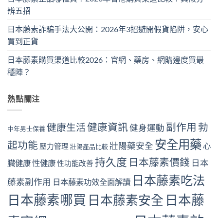
辨五招
日本藤素詐騙手法大公開：2026年3招避開假貨陷阱，安心
買到正貨
日本藤素購買渠道比較2026：官網、藥房、網購邊度買最
穩陣？
熱點關注
健康資訊
副作用
勃
健康生活
健身運動
中年男士保養
安全用藥
起功能
壯陽藥安全
心
壓力管理
壯陽產品比較
持久度
日本藤素價錢
日本
臟健康
性健康
性功能改善
日本藤素吃法
藤素副作用
日本藤素功效全面解讀
日本藤素哪買
日本藤素安全
日本藤