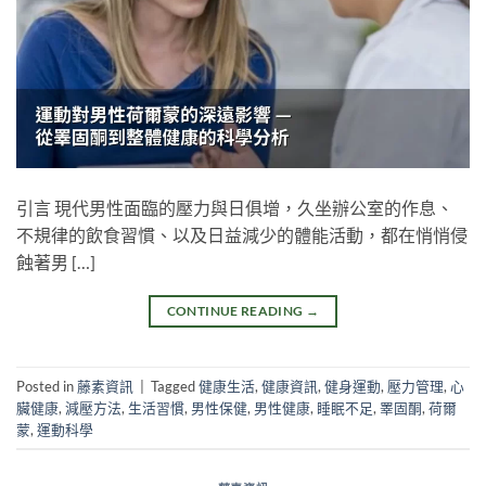
引言 現代男性面臨的壓力與日俱增，久坐辦公室的作息、
不規律的飲食習慣、以及日益減少的體能活動，都在悄悄侵
蝕著男 […]
CONTINUE READING
→
Posted in
藤素資訊
|
Tagged
健康生活
,
健康資訊
,
健身運動
,
壓力管理
,
心
臟健康
,
減壓方法
,
生活習慣
,
男性保健
,
男性健康
,
睡眠不足
,
睪固酮
,
荷爾
蒙
,
運動科學