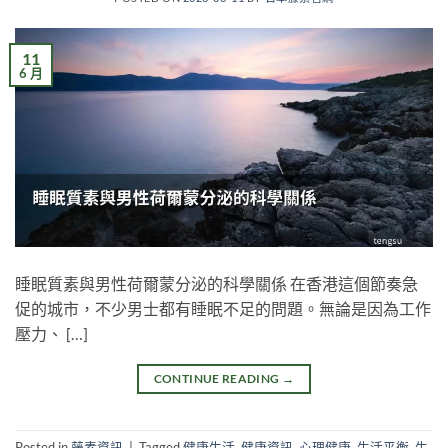
11
6 月
睡眠質素與男性荷爾蒙分泌的科學關係 在香港這個節奏急
促的城市，不少男士都有睡眠不足的問題。無論是因為工作
壓力、 […]
CONTINUE READING
→
Posted in
藤素資訊
|
Tagged
健康生活
,
健康資訊
,
心理健康
,
生活平衡
,
生