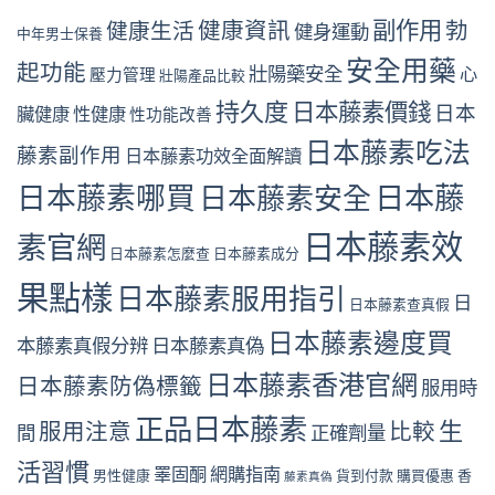
副作用
健康資訊
勃
健康生活
健身運動
中年男士保養
安全用藥
起功能
壯陽藥安全
心
壓力管理
壯陽產品比較
持久度
日本藤素價錢
日本
臟健康
性健康
性功能改善
日本藤素吃法
藤素副作用
日本藤素功效全面解讀
日本藤素哪買
日本藤
日本藤素安全
日本藤素效
素官網
日本藤素怎麼查
日本藤素成分
果點樣
日本藤素服用指引
日
日本藤素查真假
日本藤素邊度買
本藤素真假分辨
日本藤素真偽
日本藤素香港官網
日本藤素防偽標籤
服用時
正品日本藤素
生
服用注意
比較
間
正確劑量
活習慣
睪固酮
網購指南
男性健康
貨到付款
購買優惠
香
藤素真偽