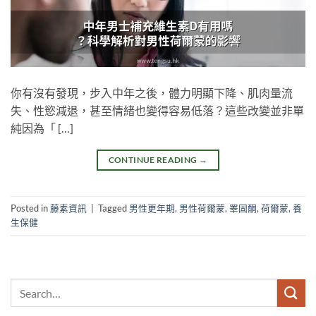
你有沒有發現，步入中年之後，體力明顯下降、肌肉量流
失、性慾減退，甚至情緒也變得容易低落？這些改變並非單
純因為「 […]
CONTINUE READING
→
Posted in
藤素資訊
|
Tagged
男性更年期
,
男性荷爾蒙
,
睪固酮
,
荷爾蒙
,
養
生保健