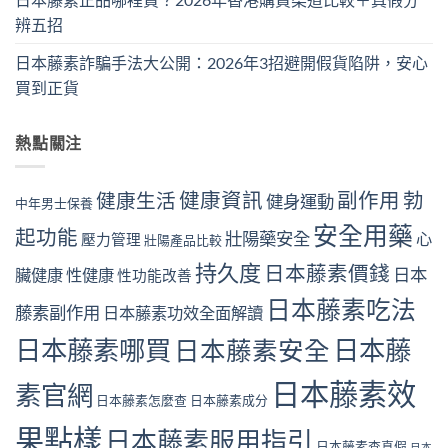
辨五招
日本藤素詐騙手法大公開：2026年3招避開假貨陷阱，安心
買到正貨
熱點關注
健康資訊
副作用
勃
健康生活
健身運動
中年男士保養
安全用藥
起功能
壯陽藥安全
心
壓力管理
壯陽產品比較
持久度
日本藤素價錢
日本
臟健康
性健康
性功能改善
日本藤素吃法
藤素副作用
日本藤素功效全面解讀
日本藤素哪買
日本藤
日本藤素安全
日本藤素效
素官網
日本藤素怎麼查
日本藤素成分
果點樣
日本藤素服用指引
日本藤素查真假
日本