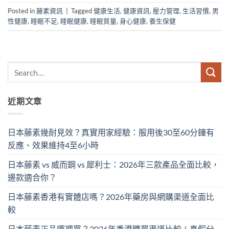
Posted in
藤素資訊
|
Tagged
健康生活
,
健康資訊
,
壓力管理
,
生活習慣
,
男
性健康
,
睡眠不足
,
睡眠健康
,
睡眠質量
,
身心健康
,
養生保健
近期文章
日本藤素幾耐見效？真實用家經驗：服用後30至60分鐘有
反應、效果維持4至6小時
日本藤素 vs 威而鋼 vs 犀利士：2026年三款產品全面比較，
邊款適合你？
日本藤素香港有實體店嗎？2026年藥房與網購渠道全面比
較
日本藤素正品哪裡買？2026年香港購買渠道比較＋真假分