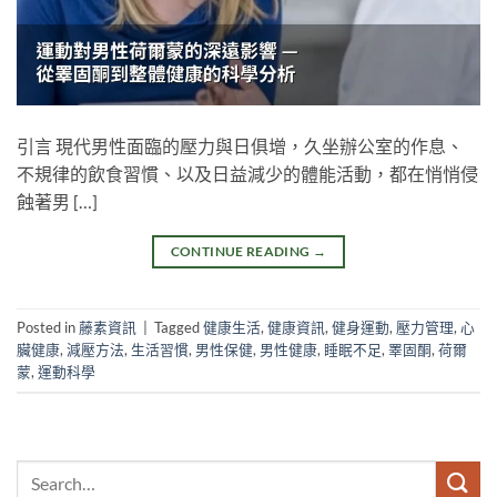
引言 現代男性面臨的壓力與日俱增，久坐辦公室的作息、
不規律的飲食習慣、以及日益減少的體能活動，都在悄悄侵
蝕著男 […]
CONTINUE READING
→
Posted in
藤素資訊
|
Tagged
健康生活
,
健康資訊
,
健身運動
,
壓力管理
,
心
臟健康
,
減壓方法
,
生活習慣
,
男性保健
,
男性健康
,
睡眠不足
,
睪固酮
,
荷爾
蒙
,
運動科學