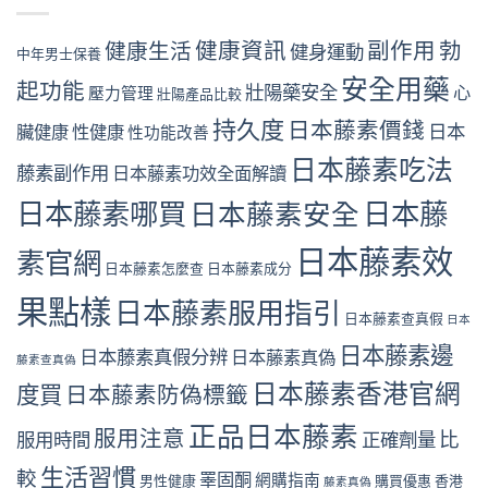
健康資訊
副作用
勃
健康生活
健身運動
中年男士保養
安全用藥
起功能
壯陽藥安全
心
壓力管理
壯陽產品比較
持久度
日本藤素價錢
日本
臟健康
性健康
性功能改善
日本藤素吃法
藤素副作用
日本藤素功效全面解讀
日本藤素哪買
日本藤
日本藤素安全
日本藤素效
素官網
日本藤素怎麼查
日本藤素成分
果點樣
日本藤素服用指引
日本藤素查真假
日本
日本藤素邊
日本藤素真假分辨
日本藤素真偽
藤素查真偽
日本藤素香港官網
度買
日本藤素防偽標籤
正品日本藤素
服用注意
比
服用時間
正確劑量
生活習慣
較
睪固酮
網購指南
男性健康
購買優惠
香港
藤素真偽