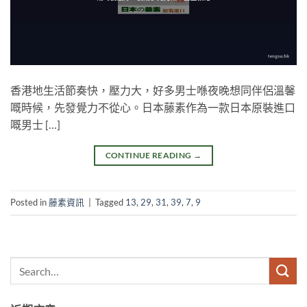
香港地生活節奏快，壓力大，好多男士喺夜晚想同伴侶溫馨
嘅時候，先發覺力不從心。日本藤素作為一款日本原裝進口
嘅男士 […]
CONTINUE READING
→
Posted in
藤素資訊
|
Tagged
13
,
29
,
31
,
39
,
7
,
9