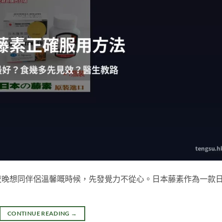
夜晚想同伴侶溫馨嘅時候，先發覺力不從心。日本藤素作為一款
CONTINUE READING
→