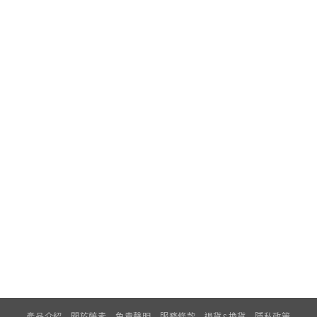
產品介紹
關於藤素
免責聲明
服務條款
退貨&換貨
隱私政策