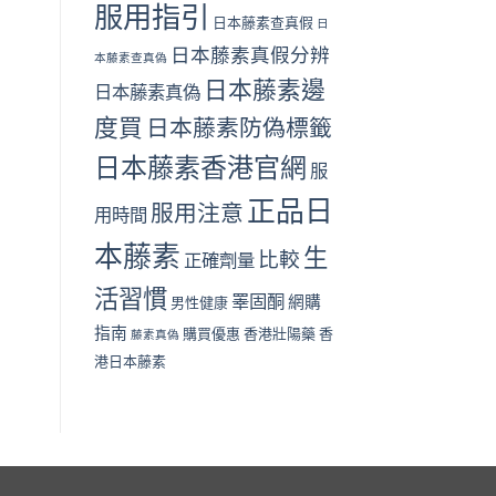
服用指引
日本藤素查真假
日
日本藤素真假分辨
本藤素查真偽
日本藤素邊
日本藤素真偽
度買
日本藤素防偽標籤
日本藤素香港官網
服
正品日
服用注意
用時間
本藤素
生
比較
正確劑量
活習慣
睪固酮
網購
男性健康
指南
購買優惠
香港壯陽藥
香
藤素真偽
港日本藤素