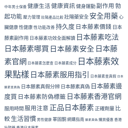
健康資訊
副作用
勃
健康生活
健身運動
中年男士保養
安全用藥
起功能
壯陽藥安全
心
壓力管理
壯陽產品比較
持久度
日本藤素價錢
日本
臟健康
性健康
性功能改善
日本藤素吃法
藤素副作用
日本藤素功效全面解讀
日本藤素哪買
日本藤
日本藤素安全
日本藤素效
素官網
日本藤素怎麼查
日本藤素成分
果點樣
日本藤素服用指引
日本藤素查真假
日本
日本藤素邊
日本藤素真假分辨
日本藤素真偽
藤素查真偽
日本藤素香港官網
度買
日本藤素防偽標籤
正品日本藤素
服用注意
比
服用時間
正確劑量
生活習慣
較
睪固酮
網購指南
男性健康
購買優惠
香港
藤素真偽
壯陽藥
香港日本藤素