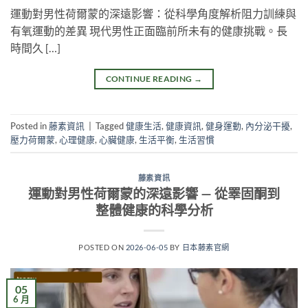
運動對男性荷爾蒙的深遠影響：從科學角度解析阻力訓練與
有氧運動的差異 現代男性正面臨前所未有的健康挑戰。長
時間久 […]
CONTINUE READING
→
Posted in
藤素資訊
|
Tagged
健康生活
,
健康資訊
,
健身運動
,
內分泌干擾
,
壓力荷爾蒙
,
心理健康
,
心臟健康
,
生活平衡
,
生活習慣
藤素資訊
運動對男性荷爾蒙的深遠影響 — 從睪固酮到
整體健康的科學分析
POSTED ON
2026-06-05
BY
日本藤素官網
05
6 月