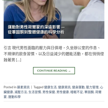
引言 現代男性面臨的壓力與日俱增，久坐辦公室的作息、
不規律的飲食習慣、以及日益減少的體能活動，都在悄悄侵
蝕著男 […]
CONTINUE READING
→
Posted in
藤素資訊
|
Tagged
健康生活
,
健康資訊
,
健身運動
,
壓力管理
,
心
臟健康
,
減壓方法
,
生活習慣
,
男性保健
,
男性健康
,
睡眠不足
,
睪固酮
,
荷爾
蒙
,
運動科學